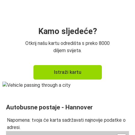
Amsterdam
Hannover
Düsseldorf
Kamo sljedeće?
Düsseldorf
Otkrij našu kartu odredišta s preko 8000
Hannover
diljem svijeta.
Amsterdam
Istraži kartu
Hannover
Hannover
Dortmund
Autobusne postaje - Hannover
Frankfurt
Hannover
Napomena: tvoja će karta sadržavati najnovije podatke o
adresi.
Dortmund