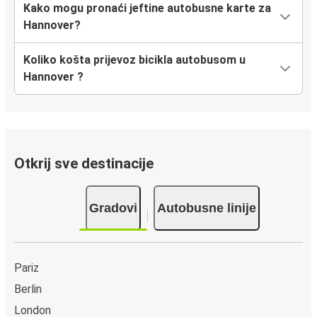
Kako mogu pronaći jeftine autobusne karte za
Hannover?
Tuzla
Hannover
Koliko košta prijevoz bicikla autobusom u
Hannover ?
Sarajevo
Hannover
Hannover
Zadar
Otkrij sve destinacije
Rijeka
Gradovi
Autobusne linije
Hannover
Hannover
Rijeka
Pariz
Berlin
Varaždin
London
Hannover