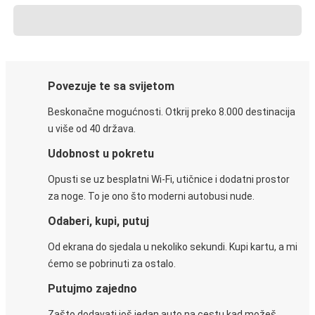
Povezuje te sa svijetom
Beskonačne mogućnosti. Otkrij preko 8.000 destinacija
u više od 40 država.
Udobnost u pokretu
Opusti se uz besplatni Wi-Fi, utičnice i dodatni prostor
za noge. To je ono što moderni autobusi nude.
Odaberi, kupi, putuj
Od ekrana do sjedala u nekoliko sekundi. Kupi kartu, a mi
ćemo se pobrinuti za ostalo.
Putujmo zajedno
Zašto dodavati još jedan auto na cestu kad možeš