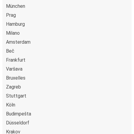
München
Hannover
Prag
Slavonski Brod
Hamburg
Milano
Zadar
Amsterdam
Hannover
Beč
Slavonski Brod
Frankfurt
Hannover
Varšava
Bruxelles
Hannover
Zagreb
Banja Luka
Stuttgart
Banja Luka
Köln
Hannover
Budimpešta
Düsseldorf
Karlovac
Hannover
Krakov