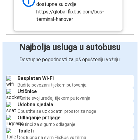
Hannover
dostupne su ovdje:
https://global.flixbus.com/bus-
Hannover
terminal-hanover
Magdeburg
Mannheim
Najbolja usluga u autobusu
Hannover
Dostupne pogodnosti za još opušteniju vožnju:
Hannover
Mannheim
Besplatan Wi-Fi
Budite povezani tijekom putovanja
Hannover
Utičnice
Zagreb
Punite svoj uređaj tijekom putovanja
Udobna sjedala
Antwerpen
Opustite se uz dodatni prostor za noge
Odlaganje prtljage
Hannover
Pretinci za sigurno odlaganje
Toaleti
Zagreb
Dostupno na svim FlixBus vozilima