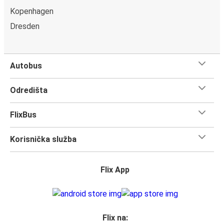
Kopenhagen
Osijek
Dresden
Hannover
Hannover
Autobus
Osijek
Odredišta
Hannover
Varaždin
FlixBus
Hannover
Korisnička služba
Tuzla
Flix App
Flix na: