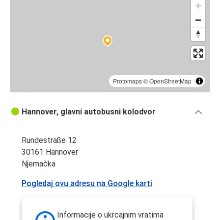
Hannover
Hannover
Frankfurt
Hannover
Bremen
Protomaps
©
OpenStreetMap
Hannover
Hannover, glavni autobusni kolodvor
München
Rundestraße 12
München
30161 Hannover
Hannover
Njemačka
Bremen
Pogledaj ovu adresu na Google karti
Hannover
Magdeburg
Informacije o ukrcajnim vratima