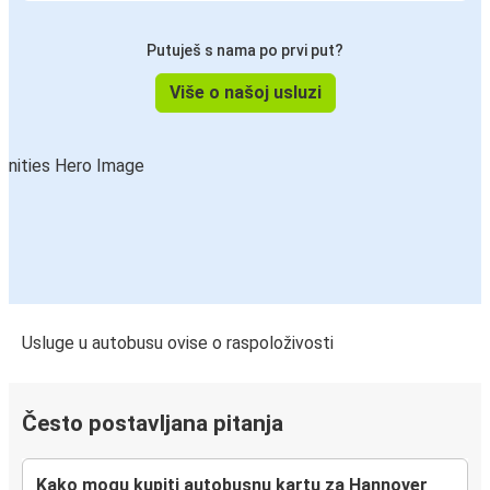
Hannover
Putuješ s nama po prvi put?
Hannover
Antwerpen
Više o našoj usluzi
Hannover
Nijmegen
Nijmegen
Hannover
Graz
Hannover
Usluge u autobusu ovise o raspoloživosti
Hannover
Graz
Često postavljana pitanja
Hannover
Kako mogu kupiti autobusnu kartu za Hannover