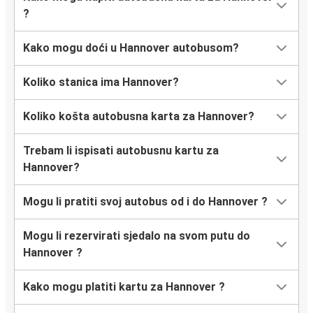
Venecija
?
Zenica
Kako mogu doći u Hannover autobusom?
Hannover
Koliko stanica ima Hannover?
Maribor
Hannover
Koliko košta autobusna karta za Hannover?
Hannover
Trebam li ispisati autobusnu kartu za
Sarajevo
Hannover?
Hannover
Mogu li pratiti svoj autobus od i do Hannover ?
Maribor
Mogu li rezervirati sjedalo na svom putu do
Venecija
Hannover ?
Hannover
Kako mogu platiti kartu za Hannover ?
Hannover
Zenica