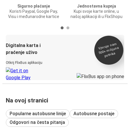
Sigurno plaćanje
Jednostavna kupnja
Koristi Paypal, Google Pay,
Kupi svoje karte online, u
Visu i međunarodne kartice
našoj aplikaciji ili u FlixShopu
Vjeruje na
m
500+
Digitalna karta i
milijuna
praćenje uživo
putnika
Otkrij FlixBus aplikaciju
Na ovoj stranici
Popularne autobusne linije
Autobusne postaje
Odgovori na česta pitanja