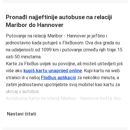
Pronađi najjeftinije autobuse na relaciji
Maribor do Hannover
Putovanje na relaciji Maribor - Hannover je jeftino i
jednostavno kada putuješ s FlixBusom. Ova dva grada su
na udaljenosti od 1099 km i putovanje između njih traje 15
sati 50 minutama.
Karte za FlixBus uvijek su povoljne, ali možeš uštedjeti još
više ako
kupiš kartu unaprijed online
. Kupi kartu na web
stranici ili u našoj
FlixBus aplikaciji
za nekoliko minuta, a
zatim jednostavno upotrijebite svoj mobitel kao kartu za
ukrcaj u autobus.
Autobusne karte na relaciji Maribor - Hannover košta oko
171,97 € u prosjeku, ali kartu možeš kupiti i po najnižoj
cijeni od 58,98 € ako rezerviraš unaprijed i/ili izvan
Nastavi čitati
prometnog vremena, kao što su vikendi i praznici. Za brz,
jednostavan i ekološki osviješten izbor, putuj s FlixBusom.