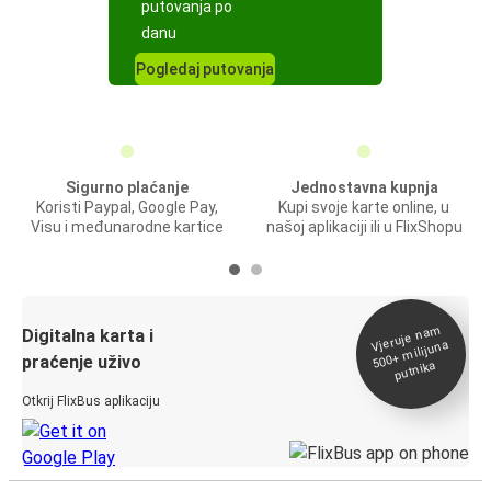
putovanja po
danu
Pogledaj putovanja
Sigurno plaćanje
Jednostavna kupnja
Koristi Paypal, Google Pay,
Kupi svoje karte online, u
Visu i međunarodne kartice
našoj aplikaciji ili u FlixShopu
Vjeruje na
m
500+
Digitalna karta i
milijuna
praćenje uživo
putnika
Otkrij FlixBus aplikaciju