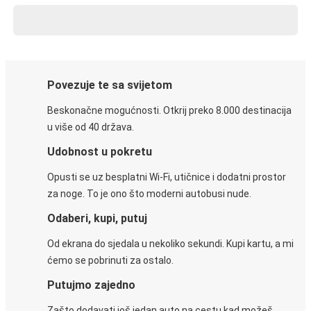
Povezuje te sa svijetom
Beskonačne mogućnosti. Otkrij preko 8.000 destinacija
u više od 40 država.
Udobnost u pokretu
Opusti se uz besplatni Wi-Fi, utičnice i dodatni prostor
za noge. To je ono što moderni autobusi nude.
Odaberi, kupi, putuj
Od ekrana do sjedala u nekoliko sekundi. Kupi kartu, a mi
ćemo se pobrinuti za ostalo.
Putujmo zajedno
Zašto dodavati još jedan auto na cestu kad možeš