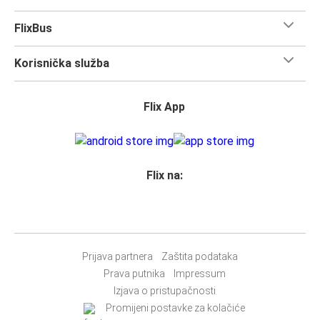
dugo putovanje, ne moraš brinuti o količini prtljage koju
nosiš.
FlixBus
Svim vlasnicima karata
zajamčeno je mjesto
u našim
autobusima, ali ako želiš
rezervirati sjedalo
, možeš to
Korisnička služba
učiniti u trenutku rezervacije. Odaberi
klasično sjedalo,
sjedalo za stolom, panoramsko sjedalo ili dodatno
sjedalo.
Flix App
Jednostavno rezerviraj online ili u našoj
FlixBus aplikaciji
prilikom kupnje karte bilo kojim od naših dostupnih načina
plaćanja.
Flix na:
Prijava partnera
Zaštita podataka
Prava putnika
Impressum
Izjava o pristupačnosti
Promijeni postavke za kolačiće