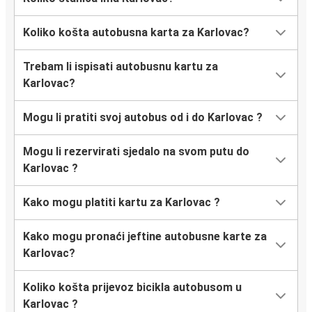
Omiš
Koliko košta autobusna karta za Karlovac?
München
Karlovac
Trebam li ispisati autobusnu kartu za
Karlovac?
Mali Lošinj
Karlovac
Mogu li pratiti svoj autobus od i do Karlovac ?
Imotski
Mogu li rezervirati sjedalo na svom putu do
Karlovac
Karlovac ?
Jadranovo
Kako mogu platiti kartu za Karlovac ?
Karlovac
Kako mogu pronaći jeftine autobusne karte za
Novi Vinodolski
Karlovac?
Karlovac
Koliko košta prijevoz bicikla autobusom u
Korenica
Karlovac ?
Karlovac