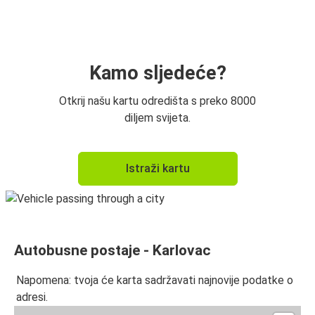
Karlovac
Crikvenica
Karlovac
Kamo sljedeće?
Karlovac
Otkrij našu kartu odredišta s preko 8000
Rijeka
diljem svijeta.
Rijeka
Istraži kartu
Karlovac
Karlovac
Malinska
Autobusne postaje - Karlovac
Makarska
Karlovac
Napomena: tvoja će karta sadržavati najnovije podatke o
adresi.
Karlovac