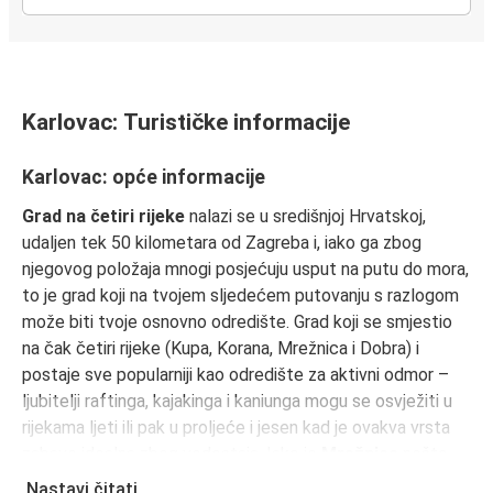
Karlovac
Korenica
Karlovac: Turističke informacije
Dubrovnik
Karlovac
Karlovac: opće informacije
Grad na četiri rijeke
nalazi se u središnjoj Hrvatskoj,
Karlovac
udaljen tek 50 kilometara od Zagreba i, iako ga zbog
Knin
njegovog položaja mnogi posjećuju usput na putu do mora,
to je grad koji na tvojem sljedećem putovanju s razlogom
Karlovac
može biti tvoje osnovno odredište. Grad koji se smjestio
Zadar
na čak četiri rijeke (Kupa, Korana, Mrežnica i Dobra) i
postaje sve popularniji kao odredište za aktivni odmor –
Karlovac
ljubitelji raftinga, kajakinga i kaniunga mogu se osvježiti u
Nürnberg
rijekama ljeti ili pak u proljeće i jesen kad je ovakva vrsta
zabave idealna zbog vodostaja. Iako je
Mrežnica
nešto
Karlovac
kraća od ostale tri rijeke, posebna je zbog svojih sedrenih
Dubrovnik
Nastavi čitati