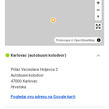
Cres
Karlovac
Graz
Karlovac
Makarska
Protomaps
©
OpenStreetMap
Plitvička jezera
Karlovac (autobusni kolodvor)
Karlovac
Prilaz Veceslava Holjevca 2
Karlovac
Autobusni kolodvor
Mali Lošinj
47000 Karlovac
Hrvatska
Karlovac
Novi Vinodolski
Pogledaj ovu adresu na Google karti
Karlovac