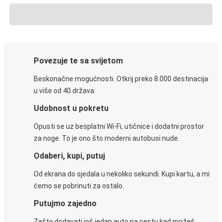
Povezuje te sa svijetom
Beskonačne mogućnosti. Otkrij preko 8.000 destinacija
u više od 40 država.
Udobnost u pokretu
Opusti se uz besplatni Wi-Fi, utičnice i dodatni prostor
za noge. To je ono što moderni autobusi nude.
Odaberi, kupi, putuj
Od ekrana do sjedala u nekoliko sekundi. Kupi kartu, a mi
ćemo se pobrinuti za ostalo.
Putujmo zajedno
Zašto dodavati još jedan auto na cestu kad možeš