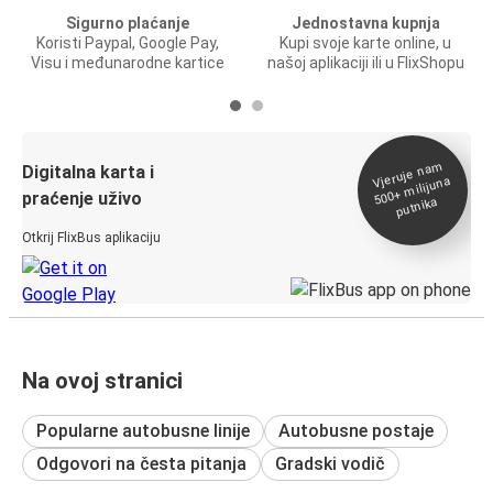
Sigurno plaćanje
Jednostavna kupnja
Koristi Paypal, Google Pay,
Kupi svoje karte online, u
Visu i međunarodne kartice
našoj aplikaciji ili u FlixShopu
Vjeruje na
m
500+
Digitalna karta i
milijuna
praćenje uživo
putnika
Otkrij FlixBus aplikaciju
Na ovoj stranici
Popularne autobusne linije
Autobusne postaje
Odgovori na česta pitanja
Gradski vodič