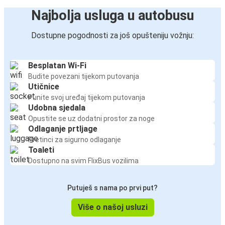
Sinj
Najbolja usluga u autobusu
Karlovac
Dostupne pogodnosti za još opušteniju vožnju:
München
Besplatan Wi-Fi
Selce
Budite povezani tijekom putovanja
Karlovac
Utičnice
Punite svoj uređaj tijekom putovanja
Düsseldorf
Udobna sjedala
Karlovac
Opustite se uz dodatni prostor za noge
Odlaganje prtljage
Pretinci za sigurno odlaganje
Karlovac
Toaleti
Jadranovo
Dostupno na svim FlixBus vozilima
Graz
Putuješ s nama po prvi put?
Karlovac
Više o našoj usluzi
Zadar