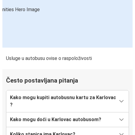
Karlovac
Sinj
Karlovac
Karlovac
Selce
Usluge u autobusu ovise o raspoloživosti
Malinska
Karlovac
Često postavljana pitanja
Karlovac
Plitvička jezera
Kako mogu kupiti autobusnu kartu za Karlovac
?
Nürnberg
Karlovac
Kako mogu doći u Karlovac autobusom?
Karlovac
Koliko stanica ima Karlovac?