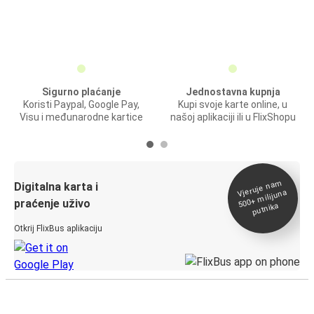
Sigurno plaćanje
Jednostavna kupnja
Koristi Paypal, Google Pay,
Kupi svoje karte online, u
Visu i međunarodne kartice
našoj aplikaciji ili u FlixShopu
Vjeruje na
m
500+
Digitalna karta i
milijuna
praćenje uživo
putnika
Otkrij FlixBus aplikaciju