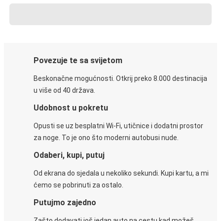
Povezuje te sa svijetom
Beskonačne mogućnosti. Otkrij preko 8.000 destinacija
u više od 40 država.
Udobnost u pokretu
Opusti se uz besplatni Wi-Fi, utičnice i dodatni prostor
za noge. To je ono što moderni autobusi nude.
Odaberi, kupi, putuj
Od ekrana do sjedala u nekoliko sekundi. Kupi kartu, a mi
ćemo se pobrinuti za ostalo.
Putujmo zajedno
Zašto dodavati još jedan auto na cestu kad možeš