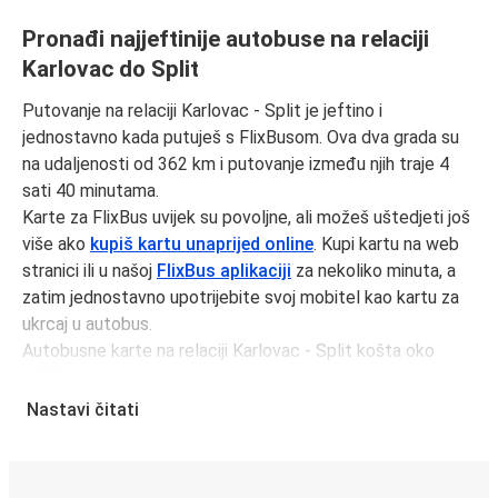
Pronađi najjeftinije autobuse na relaciji
Karlovac do Split
Putovanje na relaciji Karlovac - Split je jeftino i
jednostavno kada putuješ s FlixBusom. Ova dva grada su
na udaljenosti od 362 km i putovanje između njih traje 4
sati 40 minutama.
Karte za FlixBus uvijek su povoljne, ali možeš uštedjeti još
više ako
kupiš kartu unaprijed online
. Kupi kartu na web
stranici ili u našoj
FlixBus aplikaciji
za nekoliko minuta, a
zatim jednostavno upotrijebite svoj mobitel kao kartu za
ukrcaj u autobus.
Autobusne karte na relaciji Karlovac - Split košta oko
37,98 € u prosjeku, ali kartu možeš kupiti i po najnižoj cijeni
od 27,48 € ako rezerviraš unaprijed i/ili izvan prometnog
Nastavi čitati
vremena, kao što su vikendi i praznici. Za brz, jednostavan i
ekološki osviješten izbor, putuj s FlixBusom.