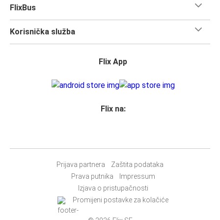
nosiš.
FlixBus
Svim vlasnicima karata
zajamčeno je mjesto
u našim
autobusima, ali ako želiš
rezervirati sjedalo
, možeš to
Korisnička služba
učiniti u trenutku rezervacije. Odaberi
klasično sjedalo,
sjedalo za stolom, panoramsko sjedalo ili dodatno
sjedalo.
Flix App
Jednostavno rezerviraj online ili u našoj
FlixBus aplikaciji
prilikom kupnje karte bilo kojim od naših dostupnih načina
plaćanja.
Flix na:
Prijava partnera
Zaštita podataka
Prava putnika
Impressum
Izjava o pristupačnosti
Promijeni postavke za kolačiće