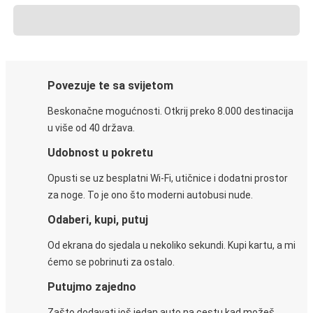
Povezuje te sa svijetom
Beskonačne mogućnosti. Otkrij preko 8.000 destinacija
u više od 40 država.
Udobnost u pokretu
Opusti se uz besplatni Wi-Fi, utičnice i dodatni prostor
za noge. To je ono što moderni autobusi nude.
Odaberi, kupi, putuj
Od ekrana do sjedala u nekoliko sekundi. Kupi kartu, a mi
ćemo se pobrinuti za ostalo.
Putujmo zajedno
Zašto dodavati još jedan auto na cestu kad možeš