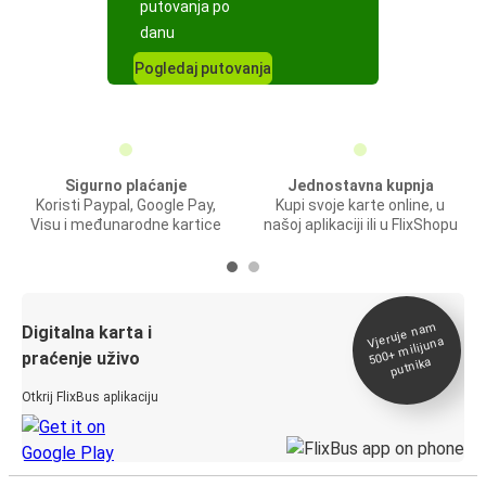
putovanja po
danu
Pogledaj putovanja
Sigurno plaćanje
Jednostavna kupnja
Koristi Paypal, Google Pay,
Kupi svoje karte online, u
Visu i međunarodne kartice
našoj aplikaciji ili u FlixShopu
Vjeruje na
m
500+
Digitalna karta i
milijuna
praćenje uživo
putnika
Otkrij FlixBus aplikaciju