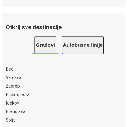
Omiš
Ploče
Otkrij sve destinacije
Drvenik
Omiš
Gradovi
Autobusne linije
Omiš
Primošten
Beč
Ljubljana
Omiš
Varšava
Zagreb
Primošten
Budimpešta
Omiš
Krakov
Bratislava
Opuzen
Omiš
Split