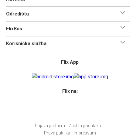
Zaostrog
Omiš
Odredišta
Omiš
FlixBus
Gradac
Korisnička služba
Omiš
Biograd
Flix App
Omiš
Ston
Flix na:
Slano
Omiš
Rogotin
Omiš
Prijava partnera
Zaštita podataka
Prava putnika
Impressum