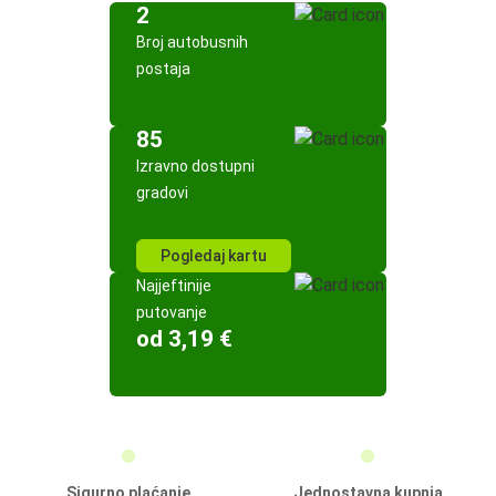
2
Broj autobusnih
postaja
85
Izravno dostupni
gradovi
Pogledaj kartu
Najjeftinije
putovanje
od 3,19 €
Sigurno plaćanje
Jednostavna kupnja