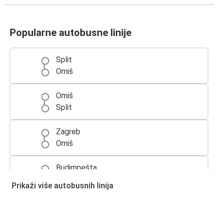
Popularne autobusne linije
Split
Omiš
Omiš
Split
Zagreb
Omiš
Budimpešta
Omiš
Prikaži više autobusnih linija
Omiš
Makarska