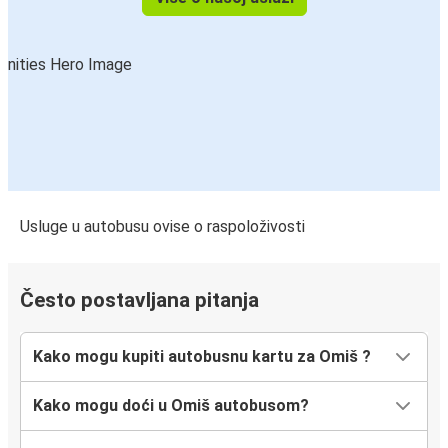
Omiš
Metković
Graz
Omiš
Šibenik
Omiš
Usluge u autobusu ovise o raspoloživosti
Slavonski Brod
Omiš
Često postavljana pitanja
Omiš
Slavonski Brod
Kako mogu kupiti autobusnu kartu za Omiš ?
Biograd
Kako mogu doći u Omiš autobusom?
Omiš