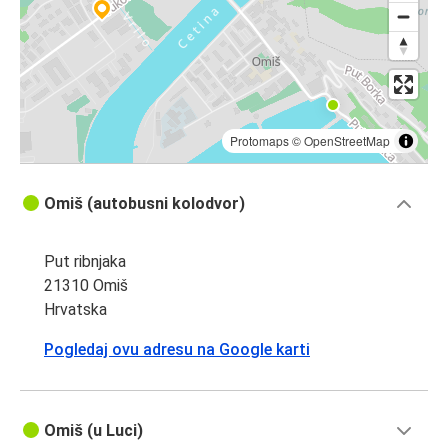
Trogir
Omiš
Zadar
Omiš
Protomaps
©
OpenStreetMap
Omiš
Omiš (autobusni kolodvor)
Mostar
Put ribnjaka
Omiš
21310 Omiš
Trogir
Hrvatska
Omiš
Pogledaj ovu adresu na Google karti
Baska Voda
Omiš
Omiš (u Luci)
Šibenik