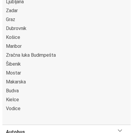
Ljubljana
Ploče
Zadar
Omiš
Graz
Gradac
Dubrovnik
Omiš
Košice
Maribor
Omiš
Zračna luka Budimpešta
Drvenik
Šibenik
Omiš
Mostar
Rogotin
Makarska
Budva
Omiš
Kielce
Opuzen
Vodice
Osijek
Omiš
Autobus