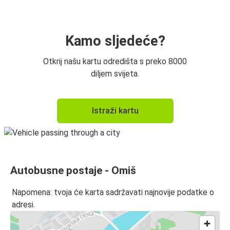
Makarska
Omiš
Kamo sljedeće?
Omiš
Otkrij našu kartu odredišta s preko 8000
Zagreb
diljem svijeta.
Omiš
Istraži kartu
Budimpešta
Omiš
Dubrovnik
Autobusne postaje - Omiš
Omiš
Zadar
Napomena: tvoja će karta sadržavati najnovije podatke o
adresi.
Dubrovnik
Omiš