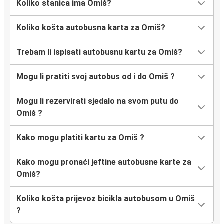
Koliko stanica ima Omiš?
Mostar
Omiš
Koliko košta autobusna karta za Omiš?
Omiš
Trebam li ispisati autobusnu kartu za Omiš?
Ljubljana
Mogu li pratiti svoj autobus od i do Omiš ?
Ston
Omiš
Mogu li rezervirati sjedalo na svom putu do
Omiš ?
Metković
Omiš
Kako mogu platiti kartu za Omiš ?
Kako mogu pronaći jeftine autobusne karte za
Omiš
Omiš?
Podača
Koliko košta prijevoz bicikla autobusom u Omiš
Cista Provo
?
Omiš