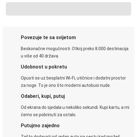
Povezuje te sa svijetom
Beskonačne mogućnosti. Otkrij preko 8.000 destinacija
u više od 40 država.
Udobnost u pokretu
Opusti se uz besplatni Wi-Fi, utičnice i dodatni prostor
za noge. To je ono što moderni autobusi nude.
Odaberi, kupi, putuj
Od ekrana do sjedala u nekoliko sekundi. Kupi kartu, a mi
ćemo se pobrinuti za ostalo.
Putujmo zajedno
Zašto dodavati još jedan auto na cestu kad možeš