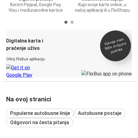
Koristi Paypal, Google Pay,
Kupi svoje karte online, u
Visu i međunarodne kartice
našoj aplikaciji ili u FlixShopu
Vjeruje na
m
500+
Digitalna karta i
milijuna
praćenje uživo
putnika
Otkrij FlixBus aplikaciju
Na ovoj stranici
Popularne autobusne linije
Autobusne postaje
Odgovori na česta pitanja