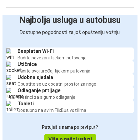
Baska Voda
Najbolja usluga u autobusu
Omiš
Dostupne pogodnosti za još opušteniju vožnju:
Beč
Omiš
Besplatan Wi-Fi
Imotski
Budite povezani tijekom putovanja
Utičnice
Omiš
Punite svoj uređaj tijekom putovanja
Udobna sjedala
Omiš
Opustite se uz dodatni prostor za noge
Beč
Odlaganje prtljage
Pretinci za sigurno odlaganje
Toaleti
Vodice
Dostupno na svim FlixBus vozilima
Omiš
Omiš
Putuješ s nama po prvi put?
Graz
Više o našoj usluzi