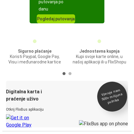
putovanja po
danu
Pogledaj putovanja
Sigurno plaćanje
Jednostavna kupnja
Koristi Paypal, Google Pay,
Kupi svoje karte online, u
Visu i međunarodne kartice
našoj aplikaciji ili u FlixShopu
Vjeruje na
m
500+
Digitalna karta i
milijuna
praćenje uživo
putnika
Otkrij FlixBus aplikaciju