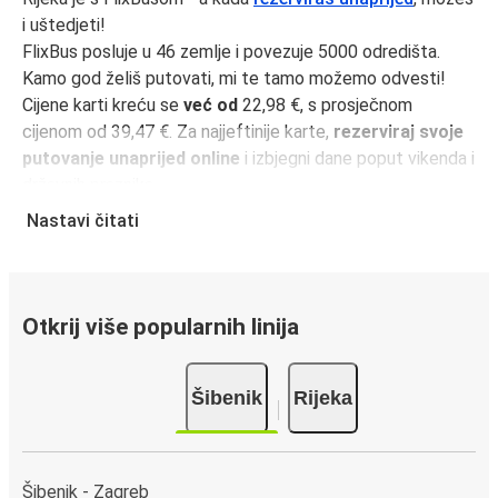
i uštedjeti!
FlixBus posluje u 46 zemlje i povezuje 5000 odredišta.
Kamo god želiš putovati, mi te tamo možemo odvesti!
Cijene karti kreću se
već od
22,98 €, s prosječnom
cijenom od 39,47 €. Za najjeftinije karte,
rezerviraj svoje
putovanje unaprijed online
i izbjegni dane poput vikenda i
državnih praznika.
Udaljenost između Šibenik i Rijeka je
334 km
i naša najbrža
Nastavi čitati
vožnja traje samo
5 sati 15 minutama
.
Učini svoje putovanje još jednostavnijim uz
FlixBus
aplikaciju
. Svi tvoji podaci bit će spremljeni za sljedeće
Otkrij više popularnih linija
putovanje.
Putovanje na relaciji Šibenik - Rijeka
Šibenik
Rijeka
Bez obzira želiš li putovati ujutro ili kasno navečer, pronaći
ćeš putovanje koje će vam odgovarati na jednoj od 3
vožnji
na relaciji Šibenik - Rijeka.
Prvi autobus kreće u
Šibenik - Zagreb