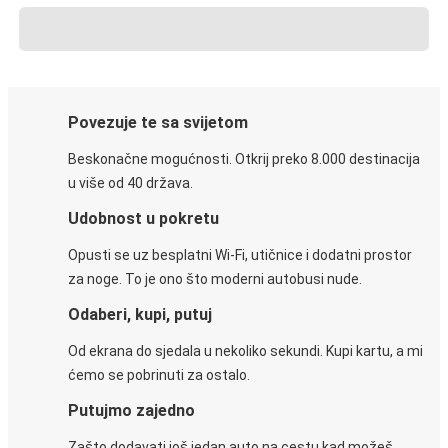
Povezuje te sa svijetom
Beskonačne mogućnosti. Otkrij preko 8.000 destinacija
u više od 40 država.
Udobnost u pokretu
Opusti se uz besplatni Wi-Fi, utičnice i dodatni prostor
za noge. To je ono što moderni autobusi nude.
Odaberi, kupi, putuj
Od ekrana do sjedala u nekoliko sekundi. Kupi kartu, a mi
ćemo se pobrinuti za ostalo.
Putujmo zajedno
Zašto dodavati još jedan auto na cestu kad možeš