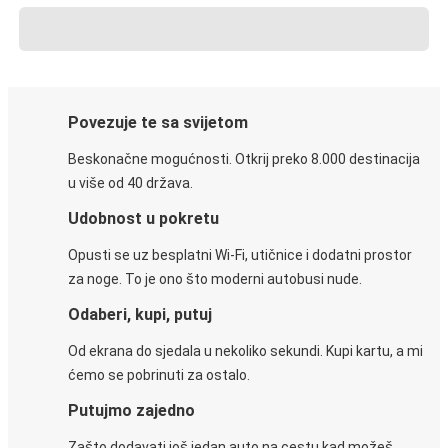
Povezuje te sa svijetom
Beskonačne mogućnosti. Otkrij preko 8.000 destinacija
u više od 40 država.
Udobnost u pokretu
Opusti se uz besplatni Wi-Fi, utičnice i dodatni prostor
za noge. To je ono što moderni autobusi nude.
Odaberi, kupi, putuj
Od ekrana do sjedala u nekoliko sekundi. Kupi kartu, a mi
ćemo se pobrinuti za ostalo.
Putujmo zajedno
Zašto dodavati još jedan auto na cestu kad možeš