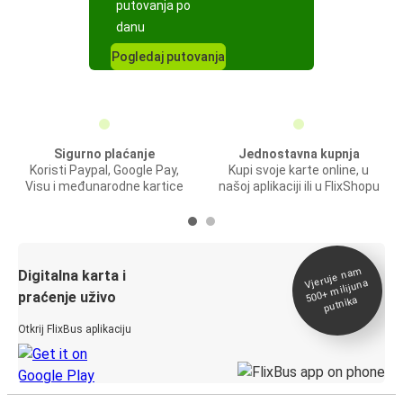
putovanja po
danu
Pogledaj putovanja
Sigurno plaćanje
Jednostavna kupnja
Koristi Paypal, Google Pay,
Kupi svoje karte online, u
Visu i međunarodne kartice
našoj aplikaciji ili u FlixShopu
Vjeruje na
m
500+
Digitalna karta i
milijuna
praćenje uživo
putnika
Otkrij FlixBus aplikaciju