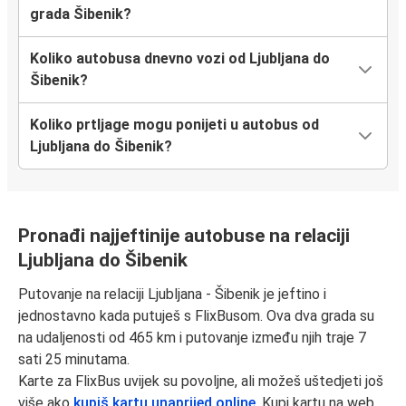
grada Šibenik?
Koliko autobusa dnevno vozi od Ljubljana do
Šibenik?
Koliko prtljage mogu ponijeti u autobus od
Ljubljana do Šibenik?
Pronađi najjeftinije autobuse na relaciji
Ljubljana do Šibenik
Putovanje na relaciji Ljubljana - Šibenik je jeftino i
jednostavno kada putuješ s FlixBusom. Ova dva grada su
na udaljenosti od 465 km i putovanje između njih traje 7
sati 25 minutama.
Karte za FlixBus uvijek su povoljne, ali možeš uštedjeti još
više ako
kupiš kartu unaprijed online
. Kupi kartu na web