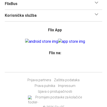
povezuje 111 gradova.
FlixBus
Iskoristi svaki trenutak dok posjećuješ znamenitosti u
ovom poznatom gradu. Sada je vrijeme da
uskočiš na
Korisnička služba
FlixBus i kreneš u otkrivanje!
Što očekivati u dok putuješ FlixBusom na relaciji
Flix App
Varaždin - Rijeka
Putovanje na relaciji Varaždin - Rijeka je brzo, čisto i
udobno - a kupnja karte ne može biti jednostavnija. Možeš
ju kupiti online putem weba, u našoj aplikaciji, osobno u
Flix na:
FlixShopu ili pomoću Google asistenta.
Prihvaćamo plaćanje karticama, te Paypal, Google Pay i
Apple Pay, ali možeš izabrati i
druge opcije plaćanja
.
Najlakši način kupnje karte je pomoću naše
aplikacije
.
Prijava partnera
Zaštita podataka
Moći ćeš izvršiti svoju kupnju u roku od nekoliko sekundi i
Prava putnika
Impressum
nema potrebe za ispisom
i nošenjem karte sa sobom, jer
Izjava o pristupačnosti
će tvoj telefon biti tvoja karta.
Promijeni postavke za kolačiće
Želiš li sjediti uz obitelj ili prijatelje ili ostaviti prostor kraj