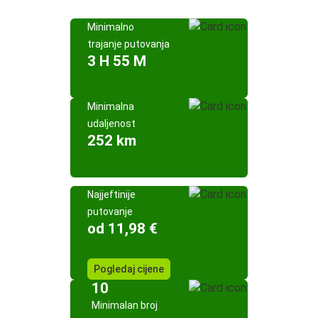
Minimalno
trajanje putovanja
3 H 55 M
Minimalna
udaljenost
252 km
Najjeftinije
putovanje
od 11,98 €
Pogledaj cijene
10
Minimalan broj