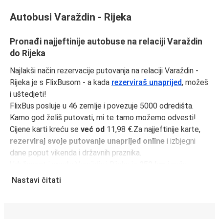
Autobusi Varaždin - Rijeka
Pronađi najjeftinije autobuse na relaciji Varaždin
do Rijeka
Najlakši način rezervacije putovanja na relaciji Varaždin -
Rijeka je s FlixBusom - a kada
rezerviraš unaprijed
, možeš
i uštedjeti!
FlixBus posluje u 46 zemlje i povezuje 5000 odredišta.
Kamo god želiš putovati, mi te tamo možemo odvesti!
Cijene karti kreću se
već od
11,98 €.Za najjeftinije karte,
rezerviraj svoje putovanje unaprijed online
i izbjegni
dane poput vikenda i državnih praznika.
Udaljenost između Varaždin i Rijeka je
252 km
i naša
najbrža vožnja traje samo
3 sati 55 minutama
.
Nastavi čitati
Učini svoje putovanje još jednostavnijim uz
FlixBus
aplikaciju
. Svi tvoji podaci bit će spremljeni za sljedeće