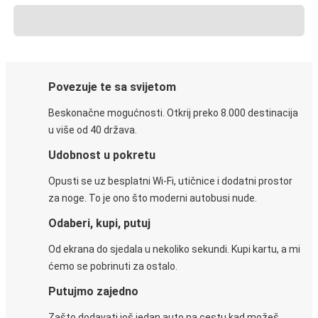
Povezuje te sa svijetom
Beskonačne mogućnosti. Otkrij preko 8.000 destinacija
u više od 40 država.
Udobnost u pokretu
Opusti se uz besplatni Wi-Fi, utičnice i dodatni prostor
za noge. To je ono što moderni autobusi nude.
Odaberi, kupi, putuj
Od ekrana do sjedala u nekoliko sekundi. Kupi kartu, a mi
ćemo se pobrinuti za ostalo.
Putujmo zajedno
Zašto dodavati još jedan auto na cestu kad možeš