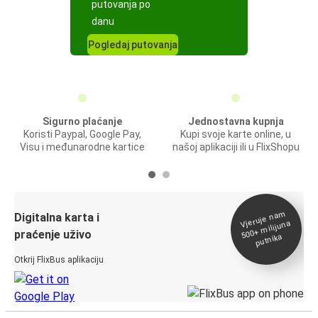
putovanja po
danu
Pogledaj putovanja
Sigurno plaćanje
Jednostavna kupnja
Koristi Paypal, Google Pay,
Kupi svoje karte online, u
Visu i međunarodne kartice
našoj aplikaciji ili u FlixShopu
Vjeruje na
m
500+
Digitalna karta i
milijuna
praćenje uživo
putnika
Otkrij FlixBus aplikaciju