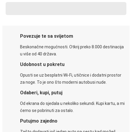
Povezuje te sa svijetom
Beskonačne mogućnosti. Otkrij preko 8.000 destinacija
u više od 40 država.
Udobnost u pokretu
Opusti se uz besplatni Wi-Fi, utičnice i dodatni prostor
za noge. To je ono što moderni autobusi nude.
Odaberi, kupi, putuj
Od ekrana do sjedala u nekoliko sekundi. Kupi kartu, a mi
ćemo se pobrinuti za ostalo.
Putujmo zajedno
Zašto dodavati još jedan auto na cestu kad možeš