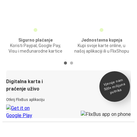
Sigurno plaćanje
Jednostavna kupnja
Koristi Paypal, Google Pay,
Kupi svoje karte online, u
Visu i međunarodne kartice
našoj aplikaciji ili u FlixShopu
Vjeruje na
m
500+
Digitalna karta i
milijuna
praćenje uživo
putnika
Otkrij FlixBus aplikaciju