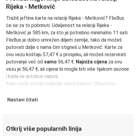
Rijeka - Metković
Tražiš jeftine karte na relaciji Rijeka - Metković? FlixBus
će se za to pobrinuti. Udaljenost na relaciji Rijeka -
Metković je 585 km, za što je potrebno minimalno 11 sati.
FlixBus je dobro umrežen diljem zemlje, tako da možeš
putovati dalje s nama čim stigneš u Metković. Karte za
ovu vezu koštaju 57,47 € u prosjeku, ali možeš rezervirati
putovanje već od
samo
56,47 €.
Najniža cijena
za ovu
vezu je 56,47 €, ali cijene bi mogle biti više tijekom sezone
i kada se autobus napuni.
Kako onda pronaći najbolje cijene karata? Obavezno
rezerviraj unaprijed
na našoj web stranici ili putem naše
FlixBus aplikacije
. Kada rezerviraš putem aplikacije, tvoja
Nastavi čitati
će karta biti izravno pohranjena, čineći putovanje
autobusom još zelenijim i praktičnijim!
Putovanje autobusom iz Rijeka
Otkrij više popularnih linija
Rijeka je dobro povezan na FlixBus mreži sa 111
veze koje