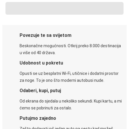
Povezuje te sa svijetom
Beskonačne mogućnosti. Otkrij preko 8.000 destinacija
u više od 40 država.
Udobnost u pokretu
Opusti se uz besplatni Wi-Fi, utičnice i dodatni prostor
za noge. To je ono što moderni autobusi nude.
Odaberi, kupi, putuj
Od ekrana do sjedala u nekoliko sekundi. Kupi kartu, a mi
ćemo se pobrinuti za ostalo.
Putujmo zajedno
Zašto dodavati još jedan auto na cestu kad možeš