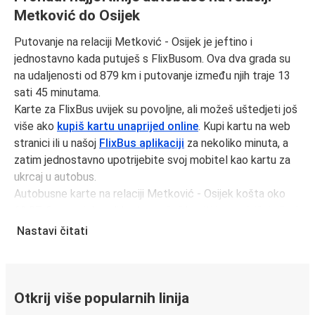
Metković do Osijek
Putovanje na relaciji Metković - Osijek je jeftino i
jednostavno kada putuješ s FlixBusom. Ova dva grada su
na udaljenosti od 879 km i putovanje između njih traje 13
sati 45 minutama.
Karte za FlixBus uvijek su povoljne, ali možeš uštedjeti još
više ako
kupiš kartu unaprijed online
. Kupi kartu na web
stranici ili u našoj
FlixBus aplikaciji
za nekoliko minuta, a
zatim jednostavno upotrijebite svoj mobitel kao kartu za
ukrcaj u autobus.
Autobusne karte na relaciji Metković - Osijek košta oko
63,97 € u prosjeku, ali kartu možeš kupiti i po najnižoj cijeni
od 55,97 € ako rezerviraš unaprijed i/ili izvan prometnog
Nastavi čitati
vremena, kao što su vikendi i praznici. Za brz, jednostavan i
ekološki osviješten izbor, putuj s FlixBusom.
Putovanje na relaciji Metković - Osijek
Otkrij više popularnih linija
Putovanje na relaciji Metković - Osijek s FlixBusom je