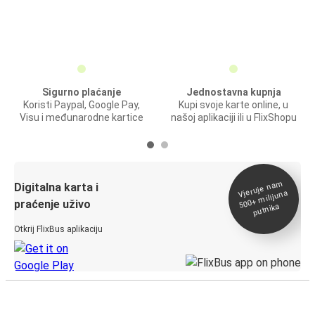
Sigurno plaćanje
Jednostavna kupnja
Koristi Paypal, Google Pay,
Kupi svoje karte online, u
Visu i međunarodne kartice
našoj aplikaciji ili u FlixShopu
Vjeruje na
m
500+
Digitalna karta i
milijuna
praćenje uživo
putnika
Otkrij FlixBus aplikaciju