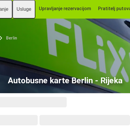
Upravljanje rezervacijom
Pratitelj putov
vanje
Usluge
Berlin
Autobusne karte Berlin - Rijeka