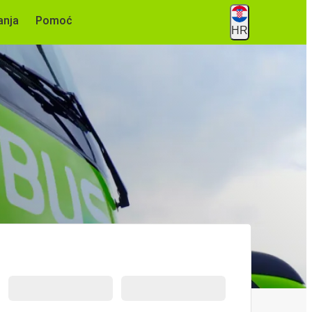
anja
Pomoć
HR