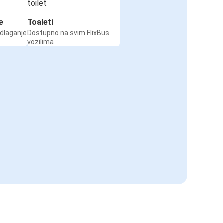
e
Toaleti
odlaganje
Dostupno na svim FlixBus
vozilima