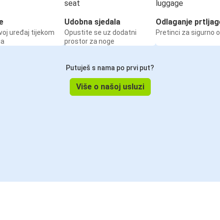
e
Udobna sjedala
Odlaganje prtljag
voj uređaj tijekom
Opustite se uz dodatni
Pretinci za sigurno 
ja
prostor za noge
Putuješ s nama po prvi put?
Više o našoj usluzi