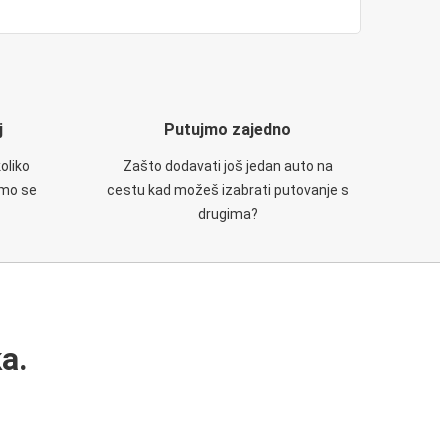
j
Putujmo zajedno
oliko
Zašto dodavati još jedan auto na
emo se
cestu kad možeš izabrati putovanje s
drugima?
a.