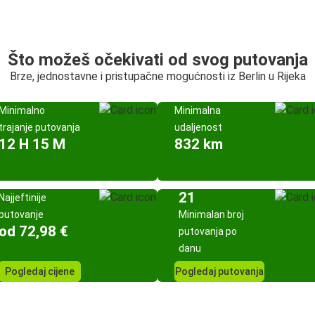
Što možeš očekivati od svog putovanja
Brze, jednostavne i pristupačne mogućnosti iz Berlin u Rijeka
Minimalno
Minimalna
trajanje putovanja
udaljenost
12 H 15 M
832 km
21
Najjeftinije
putovanje
Minimalan broj
od 72,98 €
putovanja po
danu
Pogledaj cijene
Pogledaj putovanja