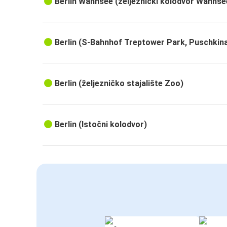
Berlin Wannsee (željeznički kolodvor Wannse
Berlin (S-Bahnhof Treptower Park, Puschkina
Berlin (željezničko stajalište Zoo)
Berlin (Istočni kolodvor)