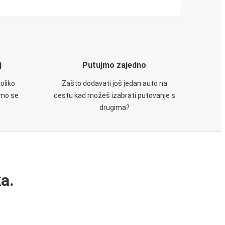
j
Putujmo zajedno
oliko
Zašto dodavati još jedan auto na
emo se
cestu kad možeš izabrati putovanje s
drugima?
a.