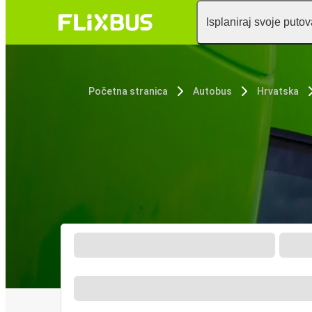
Isplaniraj svoje puto
Početna stranica
Autobus
Hrvatska