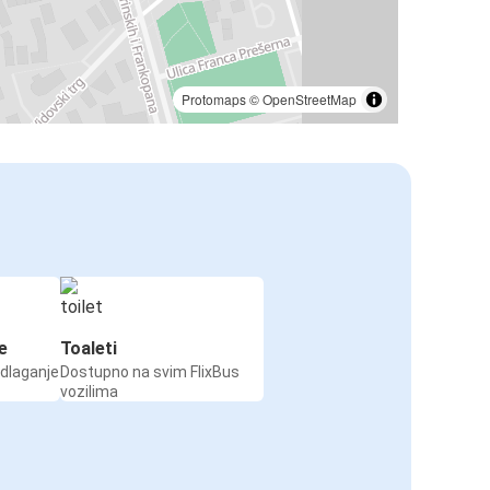
Protomaps
©
OpenStreetMap
e
Toaleti
odlaganje
Dostupno na svim FlixBus
vozilima