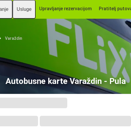
Upravljanje rezervacijom
Pratitelj putov
vanje
Usluge
Varaždin
Autobusne karte Varaždin - Pula