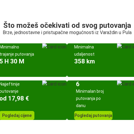
Što možeš očekivati od svog putovanja
Brze, jednostavne i pristupačne mogućnosti iz Varaždin u Pula
Minimalno
Minimalna
trajanje putovanja
udaljenost
5 H 30 M
358 km
6
Najjeftinije
putovanje
Minimalan broj
od 17,98 €
putovanja po
danu
Pogledaj cijene
Pogledaj putovanja