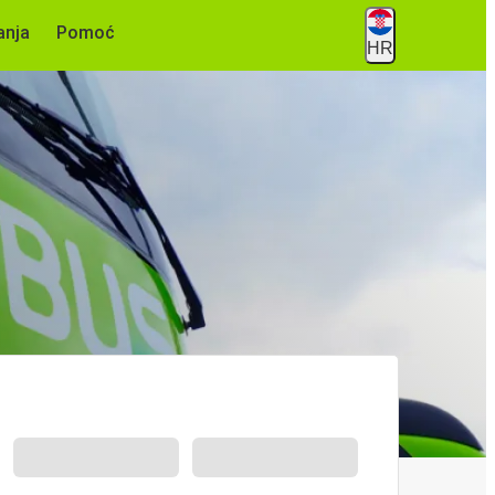
anja
Pomoć
HR