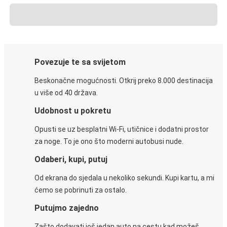
Povezuje te sa svijetom
Beskonačne mogućnosti. Otkrij preko 8.000 destinacija
u više od 40 država.
Udobnost u pokretu
Opusti se uz besplatni Wi-Fi, utičnice i dodatni prostor
za noge. To je ono što moderni autobusi nude.
Odaberi, kupi, putuj
Od ekrana do sjedala u nekoliko sekundi. Kupi kartu, a mi
ćemo se pobrinuti za ostalo.
Putujmo zajedno
Zašto dodavati još jedan auto na cestu kad možeš