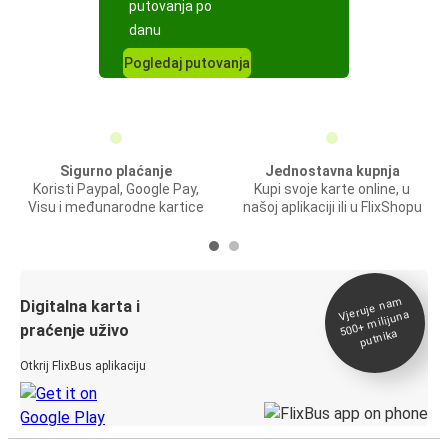
putovanja po
danu
Pogledaj putovanja
Sigurno plaćanje
Jednostavna kupnja
Koristi Paypal, Google Pay,
Kupi svoje karte online, u
Visu i međunarodne kartice
našoj aplikaciji ili u FlixShopu
Vjeruje na
m
500+
Digitalna karta i
milijuna
praćenje uživo
putnika
Otkrij FlixBus aplikaciju