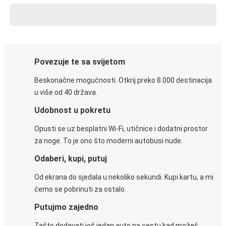
Povezuje te sa svijetom
Beskonačne mogućnosti. Otkrij preko 8.000 destinacija
u više od 40 država.
Udobnost u pokretu
Opusti se uz besplatni Wi-Fi, utičnice i dodatni prostor
za noge. To je ono što moderni autobusi nude.
Odaberi, kupi, putuj
Od ekrana do sjedala u nekoliko sekundi. Kupi kartu, a mi
ćemo se pobrinuti za ostalo.
Putujmo zajedno
Zašto dodavati još jedan auto na cestu kad možeš