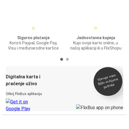
Sigurno plaćanje
Jednostavna kupnja
Koristi Paypal, Google Pay,
Kupi svoje karte online, u
Visu i međunarodne kartice
našoj aplikaciji ili u FlixShopu
Vjeruje na
m
500+
Digitalna karta i
milijuna
praćenje uživo
putnika
Otkrij FlixBus aplikaciju