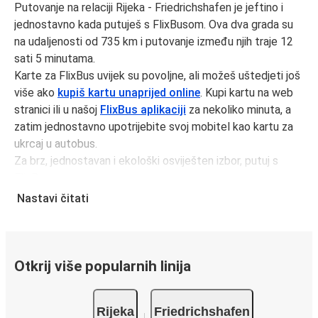
Putovanje na relaciji Rijeka - Friedrichshafen je jeftino i
jednostavno kada putuješ s FlixBusom. Ova dva grada su
na udaljenosti od 735 km i putovanje između njih traje 12
sati 5 minutama.
Karte za FlixBus uvijek su povoljne, ali možeš uštedjeti još
više ako
kupiš kartu unaprijed online
. Kupi kartu na web
stranici ili u našoj
FlixBus aplikaciji
za nekoliko minuta, a
zatim jednostavno upotrijebite svoj mobitel kao kartu za
ukrcaj u autobus.
Za brz, jednostavan i ekološki osviješten izbor, putuj s
FlixBusom.
Nastavi čitati
Putovanje autobusom iz Rijeka
Putuješ iz grada Rijeka i ne snalaziš se? Evo što trebaš
znati.
Rijeka je prometno čvorište sa 1
autobusne stanice
; 111
Otkrij više popularnih linija
polaze izRijekai svaki dan voze putnike kako unutar države
tako i na duže relacije.
Rijeka
Friedrichshafen