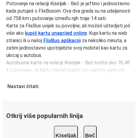
Putovanje na relaciji Kiseljak - Beč je jeftino i jednostavno
kada putuješ s FlixBusom. Ova dva grada su na udaljenosti
od 758 km i putovanje između njih traje 14 sati.
Karte za FlixBus uvijek su povoljne, ali možeš uštedjeti još
više ako
kupiš kartu unaprijed online
. Kupi kartu na web
stranici ili u našoj
FlixBus aplikaciji
za nekoliko minuta, a
zatim jednostavno upotrijebite svoj mobitel kao kartu za
ukrcaj u autobus.
Autobusne karte na relaciji Kiseljak - Beč košta oko 76,48
€ u prosjeku, ali kartu možeš kupiti i po najnižoj cijeni od
68,48 € ako rezerviraš unaprijed i/ili izvan prometnog
vremena, kao što su vikendi i praznici. Za brz, jednostavan i
Nastavi čitati
ekološki osviješten izbor, putuj s FlixBusom.
Putovanje na relaciji Kiseljak - Beč
Putovanje na relaciji Kiseljak - Beč s FlixBusom je
Otkrij više popularnih linija
jednostavno, sa 3 direktnih autobusa dnevno.
i može potrajati
minimalno
14 sati.
Kiseljak
Beč
Putovanje autobusom je
ekološki najprihvatljiviji način