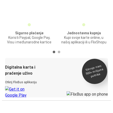
Sigurno plaćanje
Jednostavna kupnja
Koristi Paypal, Google Pay,
Kupi svoje karte online, u
Visu i međunarodne kartice
našoj aplikaciji ili u FlixShopu
Vjeruje na
m
500+
Digitalna karta i
milijuna
praćenje uživo
putnika
Otkrij FlixBus aplikaciju