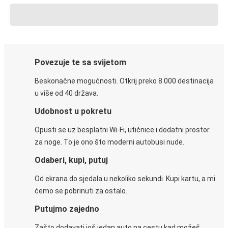
Povezuje te sa svijetom
Beskonačne mogućnosti. Otkrij preko 8.000 destinacija
u više od 40 država.
Udobnost u pokretu
Opusti se uz besplatni Wi-Fi, utičnice i dodatni prostor
za noge. To je ono što moderni autobusi nude.
Odaberi, kupi, putuj
Od ekrana do sjedala u nekoliko sekundi. Kupi kartu, a mi
ćemo se pobrinuti za ostalo.
Putujmo zajedno
Zašto dodavati još jedan auto na cestu kad možeš