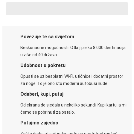
Povezuje te sa svijetom
Beskonačne mogućnosti. Otkrij preko 8.000 destinacija
u više od 40 država.
Udobnost u pokretu
Opusti se uz besplatni Wi-Fi, utičnice i dodatni prostor
za noge. To je ono što moderni autobusi nude.
Odaberi, kupi, putuj
Od ekrana do sjedala u nekoliko sekundi. Kupi kartu, a mi
ćemo se pobrinuti za ostalo.
Putujmo zajedno
Zašto dodavati još jedan auto na cestu kad možeš