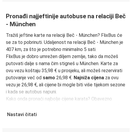
Pronađi najjeftinije autobuse na relaciji Beč
- München
Tražiš jeftine karte na relaciji Beč - München? FlixBus će
se za to pobrinuti. Udaljenost na relaciji Beč - München je
407 km, za što je potrebno minimalno 5 sati.
FlixBus je dobro umrežen diljem zemlje, tako da možeš
putovati dalje s nama čim stigneš u München. Karte za
ovu vezu koštaju 35,98 € u prosjeku, ali možeš rezervirati
putovanje već od
samo
26,98 €.
Najniža cijena
za ovu
vezu je 26,98 €, ali cijene bi mogle biti više tijekom sezone
i kada se autobus napuni.
Kako onda pronaći najbolje cijene karata? Obavezno
rezerviraj unaprijed
na našoj web stranici ili putem naše
FlixBus aplikacije
. Kada rezerviraš putem aplikacije, tvoja
Nastavi čitati
će karta biti izravno pohranjena, čineći putovanje
autobusom još zelenijim i praktičnijim!