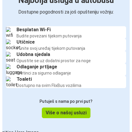
Najbolja usluga u autobusu
Dostupne pogodnosti za još opušteniju vožnju:
Besplatan Wi-Fi
Budite povezani tijekom putovanja
Utičnice
Punite svoj uređaj tijekom putovanja
Udobna sjedala
Opustite se uz dodatni prostor za noge
Odlaganje prtljage
Pretinci za sigurno odlaganje
Toaleti
Dostupno na svim FlixBus vozilima
Putuješ s nama po prvi put?
Više o našoj usluzi