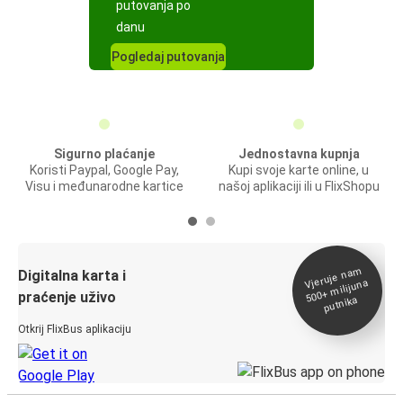
putovanja po
danu
Pogledaj putovanja
Sigurno plaćanje
Jednostavna kupnja
Koristi Paypal, Google Pay,
Kupi svoje karte online, u
Visu i međunarodne kartice
našoj aplikaciji ili u FlixShopu
Vjeruje na
m
500+
Digitalna karta i
milijuna
praćenje uživo
putnika
Otkrij FlixBus aplikaciju