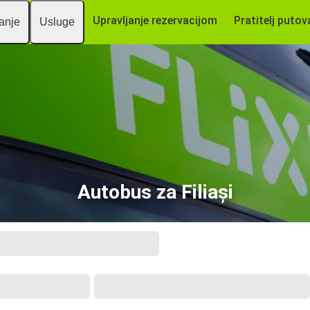
Upravljanje rezervacijom
Pratitelj putov
vanje
Usluge
Autobus za Filiași