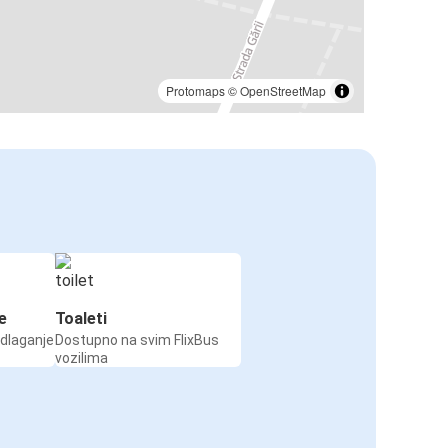
Protomaps
©
OpenStreetMap
e
Toaleti
odlaganje
Dostupno na svim FlixBus
vozilima