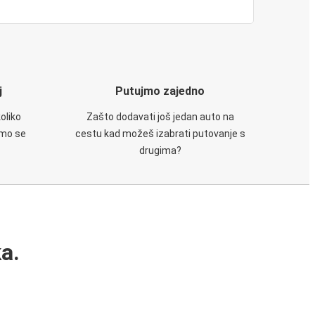
j
Putujmo zajedno
oliko
Zašto dodavati još jedan auto na
emo se
cestu kad možeš izabrati putovanje s
drugima?
a.