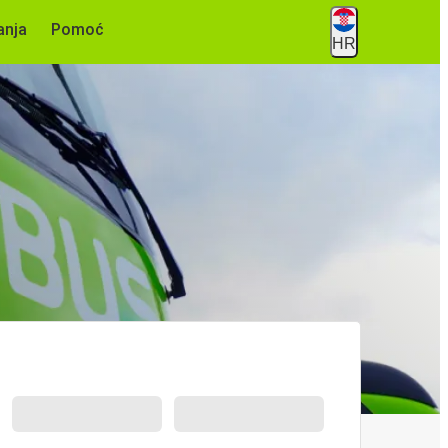
anja
Pomoć
HR