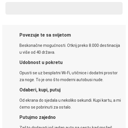
Povezuje te sa svijetom
Beskonačne mogućnosti. Otkrij preko 8.000 destinacija
u više od 40 država.
Udobnost u pokretu
Opusti se uz besplatni Wi-Fi, utičnice i dodatni prostor
za noge. To je ono što moderni autobusi nude.
Odaberi, kupi, putuj
Od ekrana do sjedala u nekoliko sekundi. Kupi kartu, a mi
ćemo se pobrinuti za ostalo.
Putujmo zajedno
Zašto dodavati još jedan auto na cestu kad možeš