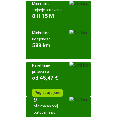
Minimalno
trajanje putovanja
8 H 15 M
Minimalna
udaljenost
589 km
Najjeftinije
putovanje
od 45,47 €
Pogledaj cijene
9
Minimalan broj
putovanja po