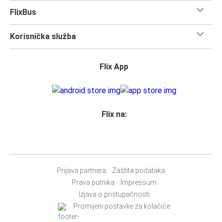
Svim vlasnicima karata
zajamčeno je mjesto
u našim
FlixBus
autobusima, ali ako želiš
rezervirati sjedalo
, možeš to
učiniti u trenutku rezervacije. Odaberi
klasično sjedalo,
Korisnička služba
sjedalo za stolom, panoramsko sjedalo ili dodatno
sjedalo.
Jednostavno rezerviraj online ili u našoj
FlixBus aplikaciji
Flix App
prilikom kupnje karte bilo kojim od naših dostupnih načina
plaćanja.
Flix na:
Prijava partnera
Zaštita podataka
Prava putnika
Impressum
Izjava o pristupačnosti
Promijeni postavke za kolačiće