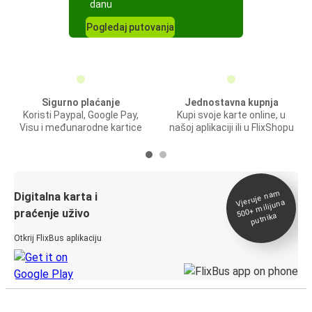
danu
Pogledaj putovanja
Sigurno plaćanje
Jednostavna kupnja
Koristi Paypal, Google Pay,
Kupi svoje karte online, u
Visu i međunarodne kartice
našoj aplikaciji ili u FlixShopu
Vjeruje na
m
500+
Digitalna karta i
milijuna
praćenje uživo
putnika
Otkrij FlixBus aplikaciju