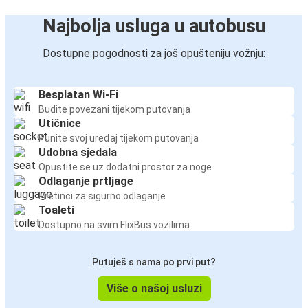
Najbolja usluga u autobusu
Dostupne pogodnosti za još opušteniju vožnju:
Besplatan Wi-Fi
Budite povezani tijekom putovanja
Utičnice
Punite svoj uređaj tijekom putovanja
Udobna sjedala
Opustite se uz dodatni prostor za noge
Odlaganje prtljage
Pretinci za sigurno odlaganje
Toaleti
Dostupno na svim FlixBus vozilima
Putuješ s nama po prvi put?
Više o našoj usluzi