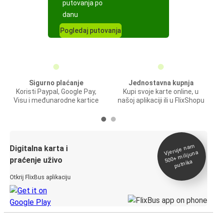
putovanja po
danu
Pogledaj putovanja
Sigurno plaćanje
Jednostavna kupnja
Koristi Paypal, Google Pay,
Kupi svoje karte online, u
Visu i međunarodne kartice
našoj aplikaciji ili u FlixShopu
Vjeruje na
m
500+
Digitalna karta i
milijuna
praćenje uživo
putnika
Otkrij FlixBus aplikaciju