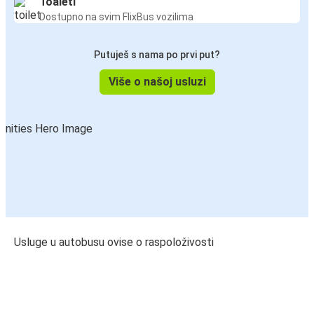
Toaleti
Dostupno na svim FlixBus vozilima
Putuješ s nama po prvi put?
Više o našoj usluzi
Usluge u autobusu ovise o raspoloživosti