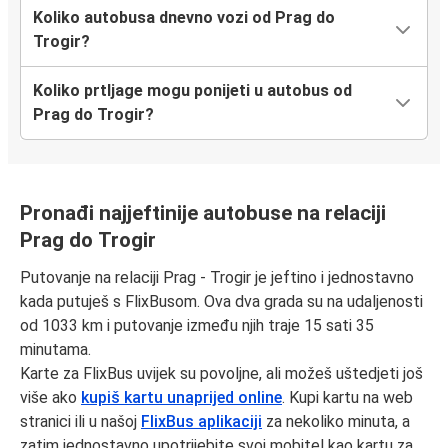
Koliko autobusa dnevno vozi od Prag do
Trogir?
Koliko prtljage mogu ponijeti u autobus od
Prag do Trogir?
Pronađi najjeftinije autobuse na relaciji
Prag do Trogir
Putovanje na relaciji Prag - Trogir je jeftino i jednostavno
kada putuješ s FlixBusom. Ova dva grada su na udaljenosti
od 1033 km i putovanje između njih traje 15 sati 35
minutama.
Karte za FlixBus uvijek su povoljne, ali možeš uštedjeti još
više ako
kupiš kartu unaprijed online
. Kupi kartu na web
stranici ili u našoj
FlixBus aplikaciji
za nekoliko minuta, a
zatim jednostavno upotrijebite svoj mobitel kao kartu za