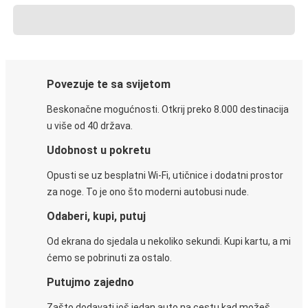
Povezuje te sa svijetom
Beskonačne mogućnosti. Otkrij preko 8.000 destinacija
u više od 40 država.
Udobnost u pokretu
Opusti se uz besplatni Wi-Fi, utičnice i dodatni prostor
za noge. To je ono što moderni autobusi nude.
Odaberi, kupi, putuj
Od ekrana do sjedala u nekoliko sekundi. Kupi kartu, a mi
ćemo se pobrinuti za ostalo.
Putujmo zajedno
Zašto dodavati još jedan auto na cestu kad možeš