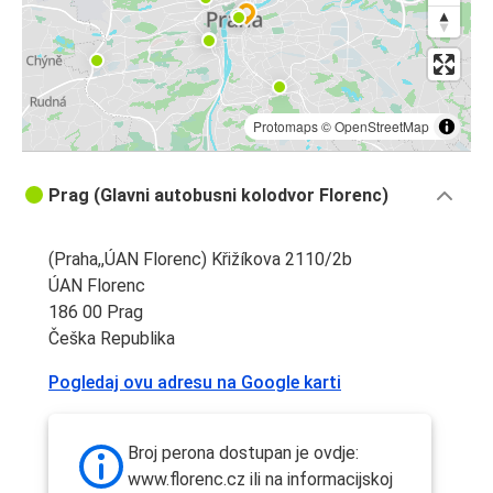
Protomaps
©
OpenStreetMap
Prag (Glavni autobusni kolodvor Florenc)
(Praha,,ÚAN Florenc) Křižíkova 2110/2b
ÚAN Florenc
186 00 Prag
Češka Republika
Pogledaj ovu adresu na Google karti
Broj perona dostupan je ovdje:
www.florenc.cz ili na informacijskoj