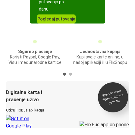
putovanja po
danu
Pogledaj putovanja
Sigurno plaćanje
Jednostavna kupnja
Koristi Paypal, Google Pay,
Kupi svoje karte online, u
Visu i međunarodne kartice
našoj aplikaciji ili u FlixShopu
Vjeruje na
m
500+
Digitalna karta i
milijuna
praćenje uživo
putnika
Otkrij FlixBus aplikaciju