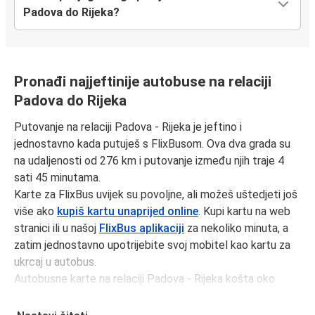
Padova do Rijeka?
Pronađi najjeftinije autobuse na relaciji
Padova do Rijeka
Putovanje na relaciji Padova - Rijeka je jeftino i
jednostavno kada putuješ s FlixBusom. Ova dva grada su
na udaljenosti od 276 km i putovanje između njih traje 4
sati 45 minutama.
Karte za FlixBus uvijek su povoljne, ali možeš uštedjeti još
više ako
kupiš kartu unaprijed online
. Kupi kartu na web
stranici ili u našoj
FlixBus aplikaciji
za nekoliko minuta, a
zatim jednostavno upotrijebite svoj mobitel kao kartu za
ukrcaj u autobus.
Autobusne karte na relaciji Padova - Rijeka košta oko
23,48 € u prosjeku, ali kartu možeš kupiti i po najnižoj cijeni
od 21,98 € ako rezerviraš unaprijed i/ili izvan prometnog