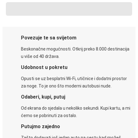
Povezuje te sa svijetom
Beskonačne mogućnosti. Otkrij preko 8.000 destinacija
u više od 40 država.
Udobnost u pokretu
Opusti se uz besplatni Wi-Fi, utičnice i dodatni prostor
za noge. To je ono što moderni autobusi nude.
Odaberi, kupi, putuj
Od ekrana do sjedala u nekoliko sekundi. Kupi kartu, a mi
ćemo se pobrinuti za ostalo.
Putujmo zajedno
Zašto dodavati još jedan auto na cestu kad možeš