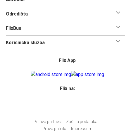
Možeš ponijeti
jedan komad ručne prtljage i jedan
komad prtljage
za prijavu po putniku, pa čak i ako ideš na
Odredišta
dugo putovanje, ne moraš brinuti o količini prtljage koju
nosiš.
FlixBus
Svim vlasnicima karata
zajamčeno je mjesto
u našim
autobusima, ali ako želiš
rezervirati sjedalo
, možeš to
Korisnička služba
učiniti u trenutku rezervacije. Odaberi
klasično sjedalo,
sjedalo za stolom, panoramsko sjedalo ili dodatno
sjedalo.
Flix App
Jednostavno rezerviraj online ili u našoj
FlixBus aplikaciji
prilikom kupnje karte bilo kojim od naših dostupnih načina
plaćanja.
Flix na:
Prijava partnera
Zaštita podataka
Prava putnika
Impressum