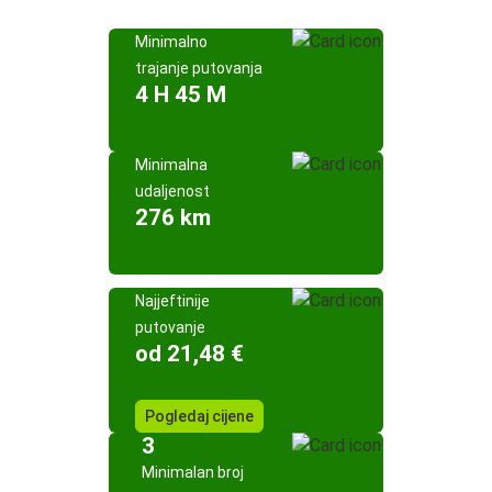
Minimalno
trajanje putovanja
4 H 45 M
Minimalna
udaljenost
276 km
Najjeftinije
putovanje
od 21,48 €
Pogledaj cijene
3
Minimalan broj