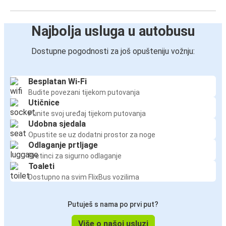
Najbolja usluga u autobusu
Dostupne pogodnosti za još opušteniju vožnju:
Besplatan Wi-Fi
Budite povezani tijekom putovanja
Utičnice
Punite svoj uređaj tijekom putovanja
Udobna sjedala
Opustite se uz dodatni prostor za noge
Odlaganje prtljage
Pretinci za sigurno odlaganje
Toaleti
Dostupno na svim FlixBus vozilima
Putuješ s nama po prvi put?
Više o našoj usluzi