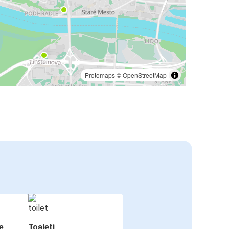
Protomaps
©
OpenStreetMap
e
Toaleti