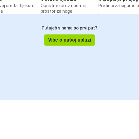
voj uređaj tijekom
Opustite se uz dodatni
Pretinci za sigurno 
ja
prostor za noge
Putuješ s nama po prvi put?
Više o našoj usluzi