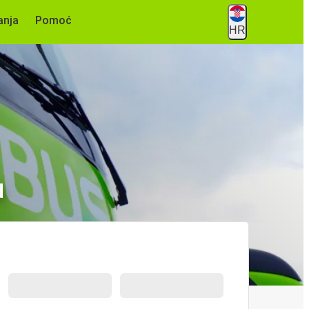
anja
Pomoć
HR
d