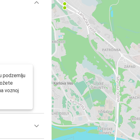
 u podzemlju
možete
na voznoj