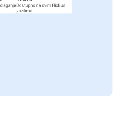
odlaganje
Dostupno na svim FlixBus
vozilima