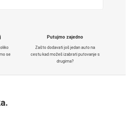
j
Putujmo zajedno
oliko
Zašto dodavati još jedan auto na
emo se
cestu kad možeš izabrati putovanje s
drugima?
a.