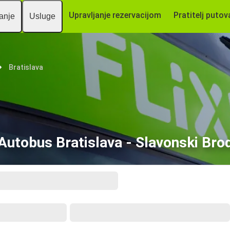
Upravljanje rezervacijom
Pratitelj putov
vanje
Usluge
Bratislava
Autobus Bratislava - Slavonski Bro