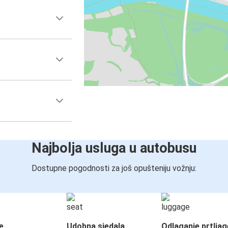
Najbolja usluga u autobusu
Dostupne pogodnosti za još opušteniju vožnju:
e
Udobna sjedala
Odlaganje prtljag