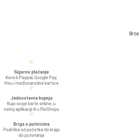
Brze
Sigurno plaćanje
Koristi Paypal, Google Pay,
Visu i međunarodne kartice
Jednostavna kupnja
Kupi svoje karte online, u
našoj aplikaciji ili u FlixShopu
Briga o putnicima
Podrška od početka do kraja
do putovanja