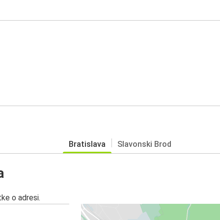
Bratislava
Slavonski Brod
a
ke o adresi.