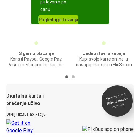
putovanja po
danu
Pogledaj putovanja
Sigurno plaćanje
Jednostavna kupnja
Koristi Paypal, Google Pay,
Kupi svoje karte online, u
Visu i međunarodne kartice
našoj aplikaciji ili u FlixShopu
Vjeruje na
m
500+
Digitalna karta i
milijuna
praćenje uživo
putnika
Otkrij FlixBus aplikaciju