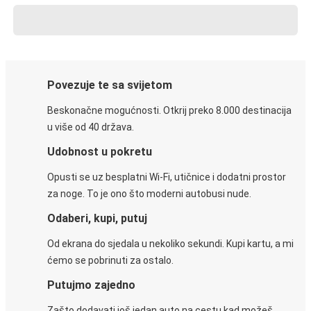
Povezuje te sa svijetom
Beskonačne mogućnosti. Otkrij preko 8.000 destinacija
u više od 40 država.
Udobnost u pokretu
Opusti se uz besplatni Wi-Fi, utičnice i dodatni prostor
za noge. To je ono što moderni autobusi nude.
Odaberi, kupi, putuj
Od ekrana do sjedala u nekoliko sekundi. Kupi kartu, a mi
ćemo se pobrinuti za ostalo.
Putujmo zajedno
Zašto dodavati još jedan auto na cestu kad možeš