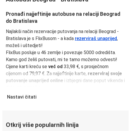
Pronađi najjeftinije autobuse na relaciji Beograd
do Bratislava
Najlakši način rezervacije putovanja na relaciji Beograd -
Bratislava je s FlixBusom - a kada
rezerviraš unaprijed
,
možeš i uštedjeti!
FlixBus posluje u 46 zemlje i povezuje 5000 odredišta.
Kamo god želiš putovati, mi te tamo možemo odvesti!
Cijene karti kreću se
već od
33,98 €, s prosječnom
cijenom od 79,97 €. Za najjeftinije karte,
rezerviraj svoje
putovanje unaprijed online
i izbjegni dane poput vikenda i
državnih praznika.
Udaljenost između Beograd i Bratislava je
578 km
i naša
Nastavi čitati
najbrža vožnja traje samo
10 sati 30 minutama
.
Učini svoje putovanje još jednostavnijim uz
FlixBus
aplikaciju
. Svi tvoji podaci bit će spremljeni za sljedeće
Otkrij više popularnih linija
putovanje.