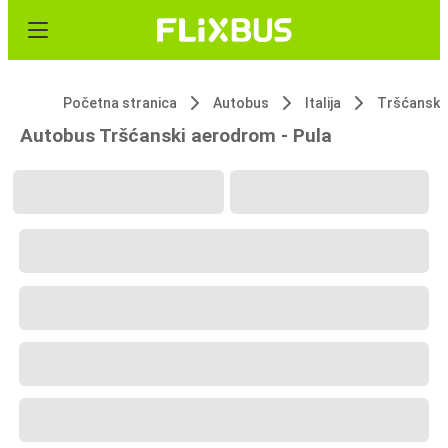
Početna stranica
Autobus
Italija
Tršćanski
Autobus Tršćanski aerodrom - Pula