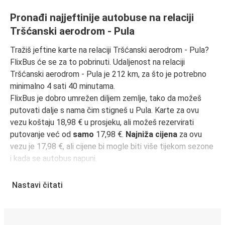
Pronađi najjeftinije autobuse na relaciji
Tršćanski aerodrom - Pula
Tražiš jeftine karte na relaciji Tršćanski aerodrom - Pula?
FlixBus će se za to pobrinuti. Udaljenost na relaciji
Tršćanski aerodrom - Pula je 212 km, za što je potrebno
minimalno 4 sati 40 minutama.
FlixBus je dobro umrežen diljem zemlje, tako da možeš
putovati dalje s nama čim stigneš u Pula. Karte za ovu
vezu koštaju 18,98 € u prosjeku, ali možeš rezervirati
putovanje već od
samo
17,98 €.
Najniža cijena
za ovu
vezu je 17,98 €, ali cijene bi mogle biti više tijekom sezone
i kada se autobus napuni.
Kako onda pronaći najbolje cijene karata? Obavezno
rezerviraj unaprijed
na našoj web stranici ili putem naše
Nastavi čitati
FlixBus aplikacije
. Kada rezerviraš putem aplikacije, tvoja
će karta biti izravno pohranjena, čineći putovanje
autobusom još zelenijim i praktičnijim!