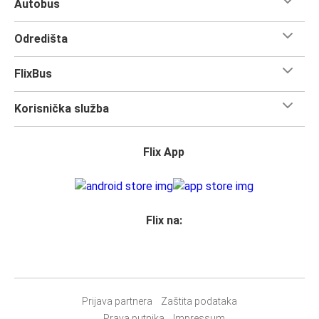
Autobus
jedan komad ručne prtljage i jedan komad putne
prtljage
.
Odredišta
Želiš zajamčeno najbolje sjedalo u autobusu?
Možeš ga
odabrati prilikom rezervacije karte. Odluči se za klasično
FlixBus
sjedalo, sjedalo za stolom, panoramsko sjedalo za izvrstan
pogled ili slobodno sjedalo pored sebe za dodatni prostor.
Korisnička služba
Nakon što utovariš svoju prtljagu i smjestiš se, opusti se i
uživaj u putovanju uz
usluge
u FlixBusu koje uključuju
besplatni Wi-Fi u vozilu, toalete i utičnicu. Bilo da trebaš
Flix App
poslati e-poruke tijekom svog putovanja ili se želiš
opustiti i uživati u vožnji, mi ćemo se za to pobrinuti.
Flix na:
Prijava partnera
Zaštita podataka
Prava putnika
Impressum