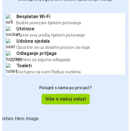
Besplatan Wi-Fi
Budite povezani tijekom putovanja
Utičnice
Punite svoj uređaj tijekom putovanja
Udobna sjedala
Opustite se uz dodatni prostor za noge
Odlaganje prtljage
Pretinci za sigurno odlaganje
Toaleti
Dostupno na svim FlixBus vozilima
Putuješ s nama po prvi put?
Više o našoj usluzi