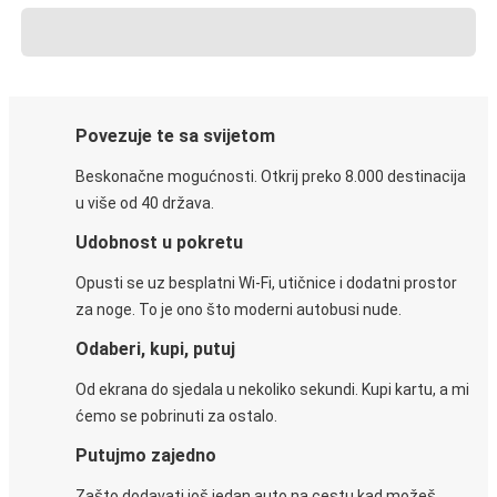
Povezuje te sa svijetom
Beskonačne mogućnosti. Otkrij preko 8.000 destinacija
u više od 40 država.
Udobnost u pokretu
Opusti se uz besplatni Wi-Fi, utičnice i dodatni prostor
za noge. To je ono što moderni autobusi nude.
Odaberi, kupi, putuj
Od ekrana do sjedala u nekoliko sekundi. Kupi kartu, a mi
ćemo se pobrinuti za ostalo.
Putujmo zajedno
Zašto dodavati još jedan auto na cestu kad možeš