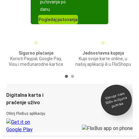
putovanja po
danu
Pogledaj putovanja
Sigurno plaćanje
Jednostavna kupnja
Koristi Paypal, Google Pay,
Kupi svoje karte online, u
Visu i međunarodne kartice
našoj aplikaciji ili u FlixShopu
Vjeruje na
m
500+
Digitalna karta i
milijuna
praćenje uživo
putnika
Otkrij FlixBus aplikaciju