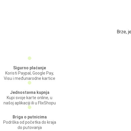
Brze, 
Sigurno plaćanje
Koristi Paypal, Google Pay,
Visu i međunarodne kartice
Jednostavna kupnja
Kupi svoje karte online, u
našoj aplikaciji ili u FlixShopu
Briga o putnicima
Podrška od početka do kraja
do putovanja