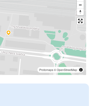
Protomaps
©
OpenStreetMap