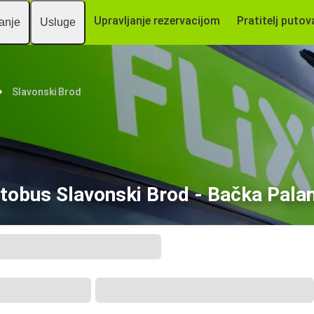
Upravljanje rezervacijom
Pratitelj putov
vanje
Usluge
Slavonski Brod
tobus Slavonski Brod - Bačka Pala