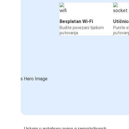
Besplatan Wi-Fi
Utičnic
Budite povezani tijekom
Punite s
putovanja
putovan
Usluge u autobusu ovise o raspoloživosti