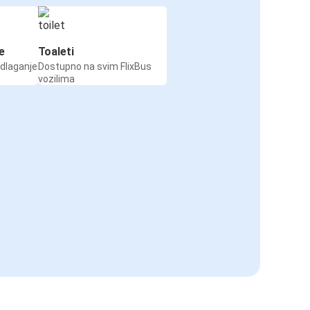
e
Toaleti
odlaganje
Dostupno na svim FlixBus
vozilima