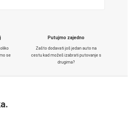
j
Putujmo zajedno
oliko
Zašto dodavati još jedan auto na
emo se
cestu kad možeš izabrati putovanje s
drugima?
a.