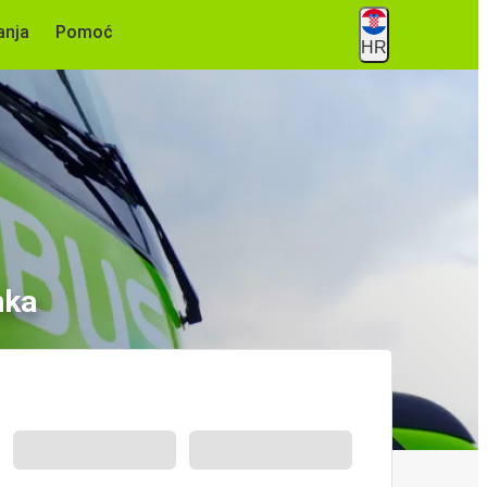
anja
Pomoć
HR
nka