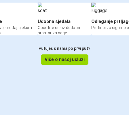
e
Udobna sjedala
Odlaganje prtljag
voj uređaj tijekom
Opustite se uz dodatni
Pretinci za sigurno 
ja
prostor za noge
Putuješ s nama po prvi put?
Više o našoj usluzi