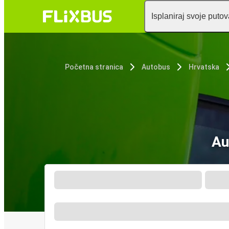
Isplaniraj svoje puto
Početna stranica
Autobus
Hrvatska
Au