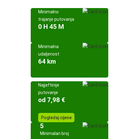
Minimalno
trajanje putovanja
0 H 45 M
Minimalna
udaljenost
64 km
Najjeftinije
putovanje
od 7,98 €
Pogledaj cijene
5
Minimalan broj