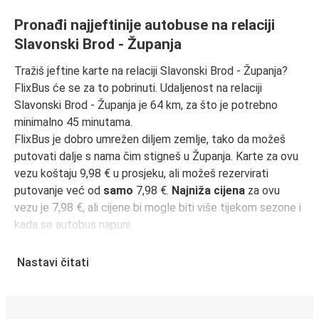
Pronađi najjeftinije autobuse na relaciji
Slavonski Brod - Županja
Tražiš jeftine karte na relaciji Slavonski Brod - Županja?
FlixBus će se za to pobrinuti. Udaljenost na relaciji
Slavonski Brod - Županja je 64 km, za što je potrebno
minimalno 45 minutama.
FlixBus je dobro umrežen diljem zemlje, tako da možeš
putovati dalje s nama čim stigneš u Županja. Karte za ovu
vezu koštaju 9,98 € u prosjeku, ali možeš rezervirati
putovanje već od
samo
7,98 €.
Najniža cijena
za ovu
vezu je 7,98 €, ali cijene bi mogle biti više tijekom sezone i
kada se autobus napuni.
Kako onda pronaći najbolje cijene karata? Obavezno
rezerviraj unaprijed
na našoj web stranici ili putem naše
Nastavi čitati
FlixBus aplikacije
. Kada rezerviraš putem aplikacije, tvoja
će karta biti izravno pohranjena, čineći putovanje
autobusom još zelenijim i praktičnijim!