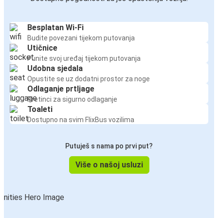
Besplatan Wi-Fi
Budite povezani tijekom putovanja
Utičnice
Punite svoj uređaj tijekom putovanja
Udobna sjedala
Opustite se uz dodatni prostor za noge
Odlaganje prtljage
Pretinci za sigurno odlaganje
Toaleti
Dostupno na svim FlixBus vozilima
Putuješ s nama po prvi put?
Više o našoj usluzi