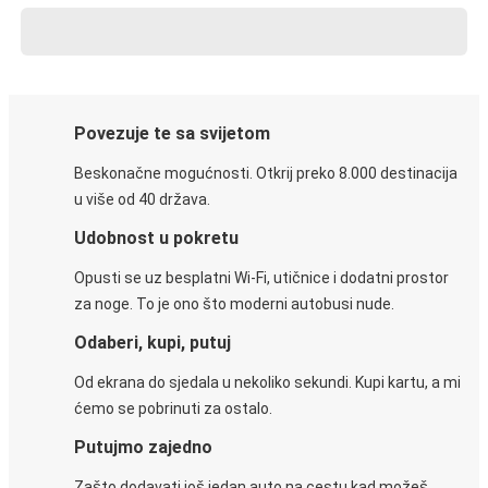
Povezuje te sa svijetom
Beskonačne mogućnosti. Otkrij preko 8.000 destinacija
u više od 40 država.
Udobnost u pokretu
Opusti se uz besplatni Wi-Fi, utičnice i dodatni prostor
za noge. To je ono što moderni autobusi nude.
Odaberi, kupi, putuj
Od ekrana do sjedala u nekoliko sekundi. Kupi kartu, a mi
ćemo se pobrinuti za ostalo.
Putujmo zajedno
Zašto dodavati još jedan auto na cestu kad možeš