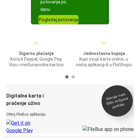
putovanja po
danu
Pogledaj putovanja
Sigurno plaćanje
Jednostavna kupnja
Koristi Paypal, Google Pay,
Kupi svoje karte online, u
Visu i međunarodne kartice
našoj aplikaciji ili u FlixShopu
Vjeruje na
m
500+
Digitalna karta i
milijuna
praćenje uživo
putnika
Otkrij FlixBus aplikaciju