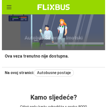
Autobus Šibenik - Imotski
Ova veza trenutno nije dostupna.
Na ovoj stranici:
Autobusne postaje
Kamo sljedeće?
Otkrij našu kartu odredišta s preko 8000