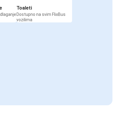
e
Toaleti
odlaganje
Dostupno na svim FlixBus
vozilima