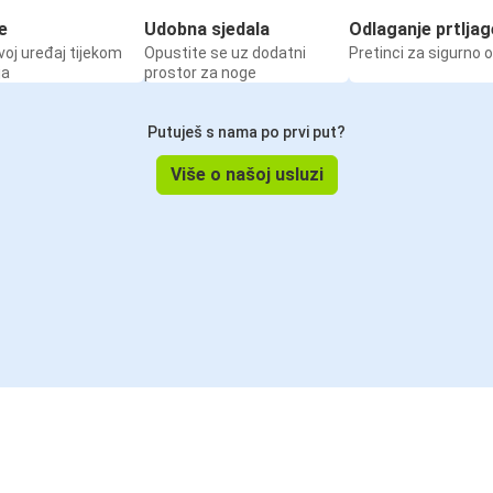
e
Udobna sjedala
Odlaganje prtljag
voj uređaj tijekom
Opustite se uz dodatni
Pretinci za sigurno 
ja
prostor za noge
Putuješ s nama po prvi put?
Više o našoj usluzi