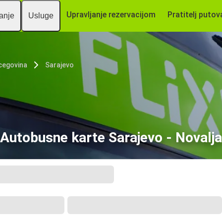
Upravljanje rezervacijom
Pratitelj putov
vanje
Usluge
cegovina
Sarajevo
Autobusne karte Sarajevo - Novalja