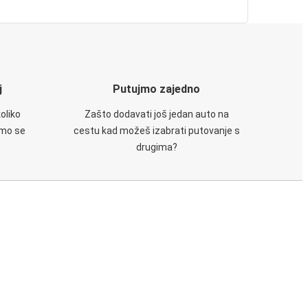
j
Putujmo zajedno
oliko
Zašto dodavati još jedan auto na
emo se
cestu kad možeš izabrati putovanje s
drugima?