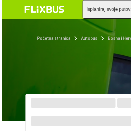
Isplaniraj svoje puto
Početna stranica
Autobus
Bosna i Her