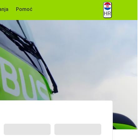
anja
Pomoć
HR