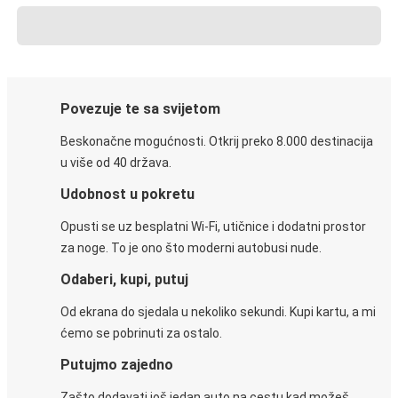
Povezuje te sa svijetom
Beskonačne mogućnosti. Otkrij preko 8.000 destinacija
u više od 40 država.
Udobnost u pokretu
Opusti se uz besplatni Wi-Fi, utičnice i dodatni prostor
za noge. To je ono što moderni autobusi nude.
Odaberi, kupi, putuj
Od ekrana do sjedala u nekoliko sekundi. Kupi kartu, a mi
ćemo se pobrinuti za ostalo.
Putujmo zajedno
Zašto dodavati još jedan auto na cestu kad možeš