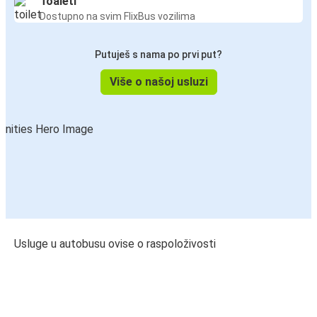
Toaleti
Dostupno na svim FlixBus vozilima
Putuješ s nama po prvi put?
Više o našoj usluzi
Usluge u autobusu ovise o raspoloživosti