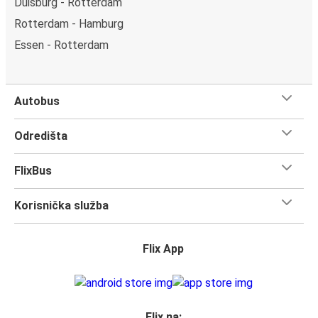
Duisburg - Rotterdam
poslati e-poruke tijekom svog putovanja ili se želiš
Rotterdam - Hamburg
opustiti i uživati u vožnji, mi ćemo se za to pobrinuti.
Essen - Rotterdam
Autobus
Odredišta
FlixBus
Korisnička služba
Flix App
Flix na: