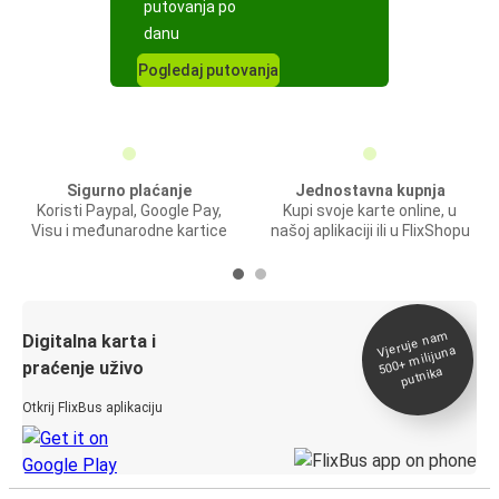
putovanja po
danu
Pogledaj putovanja
Sigurno plaćanje
Jednostavna kupnja
Koristi Paypal, Google Pay,
Kupi svoje karte online, u
Visu i međunarodne kartice
našoj aplikaciji ili u FlixShopu
Vjeruje na
m
500+
Digitalna karta i
milijuna
praćenje uživo
putnika
Otkrij FlixBus aplikaciju