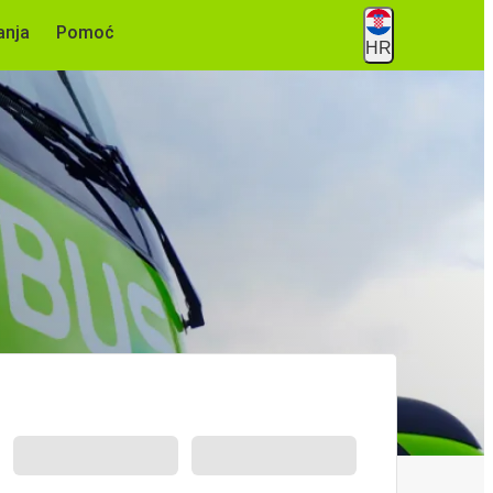
anja
Pomoć
HR