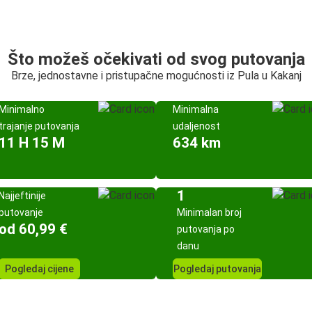
Što možeš očekivati od svog putovanja
Brze, jednostavne i pristupačne mogućnosti iz Pula u Kakanj
Minimalno
Minimalna
trajanje putovanja
udaljenost
11 H 15 M
634 km
1
Najjeftinije
putovanje
Minimalan broj
od 60,99 €
putovanja po
danu
Pogledaj cijene
Pogledaj putovanja