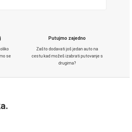
j
Putujmo zajedno
oliko
Zašto dodavati još jedan auto na
emo se
cestu kad možeš izabrati putovanje s
drugima?
a.