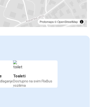
Protomaps
©
OpenStreetMap
e
Toaleti
odlaganje
Dostupno na svim FlixBus
vozilima