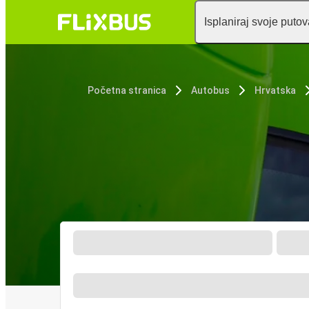
Isplaniraj svoje puto
Početna stranica
Autobus
Hrvatska