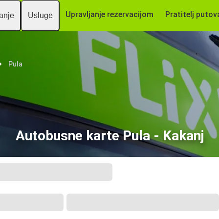
Upravljanje rezervacijom
Pratitelj putov
vanje
Usluge
Pula
Autobusne karte Pula - Kakanj