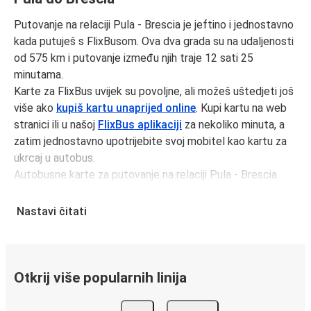
Putovanje na relaciji Pula - Brescia je jeftino i jednostavno
kada putuješ s FlixBusom. Ova dva grada su na udaljenosti
od 575 km i putovanje između njih traje 12 sati 25
minutama.
Karte za FlixBus uvijek su povoljne, ali možeš uštedjeti još
više ako
kupiš kartu unaprijed online
. Kupi kartu na web
stranici ili u našoj
FlixBus aplikaciji
za nekoliko minuta, a
zatim jednostavno upotrijebite svoj mobitel kao kartu za
ukrcaj u autobus.
Autobusne karte za putovanje na relaciji Pula - Brescia
možeš kupiti već od 110,47 € ako rezerviraš unaprijed i/ili
izvan prometnog vremena, poput vikenda i praznika. Za
Nastavi čitati
brz, jednostavan i ekološki osviješten izbor, putuj s
FlixBusom.
Putovanje na relaciji Pula - Brescia
Otkrij više popularnih linija
Putovanje na relaciji Pula - Brescia s FlixBusom je
jednostavno, sa 2 direktnih autobusa dnevno.