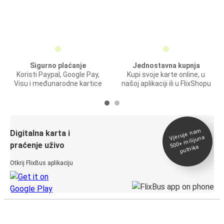
Sigurno plaćanje
Jednostavna kupnja
Koristi Paypal, Google Pay,
Kupi svoje karte online, u
Visu i međunarodne kartice
našoj aplikaciji ili u FlixShopu
Vjeruje na
m
500+
Digitalna karta i
milijuna
praćenje uživo
putnika
Otkrij FlixBus aplikaciju