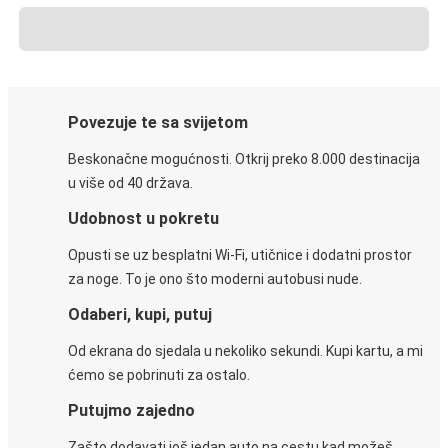
Povezuje te sa svijetom
Beskonačne mogućnosti. Otkrij preko 8.000 destinacija
u više od 40 država.
Udobnost u pokretu
Opusti se uz besplatni Wi-Fi, utičnice i dodatni prostor
za noge. To je ono što moderni autobusi nude.
Odaberi, kupi, putuj
Od ekrana do sjedala u nekoliko sekundi. Kupi kartu, a mi
ćemo se pobrinuti za ostalo.
Putujmo zajedno
Zašto dodavati još jedan auto na cestu kad možeš