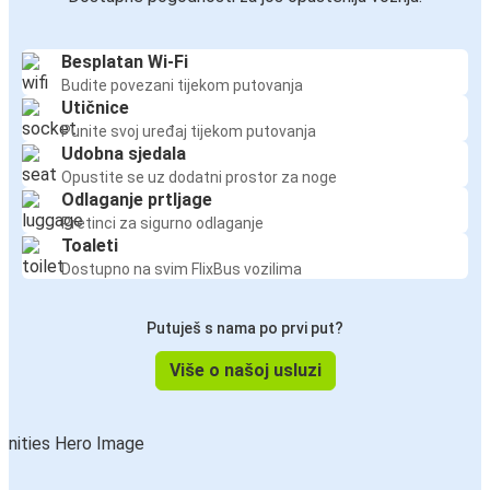
Besplatan Wi-Fi
Budite povezani tijekom putovanja
Utičnice
Punite svoj uređaj tijekom putovanja
Udobna sjedala
Opustite se uz dodatni prostor za noge
Odlaganje prtljage
Pretinci za sigurno odlaganje
Toaleti
Dostupno na svim FlixBus vozilima
Putuješ s nama po prvi put?
Više o našoj usluzi