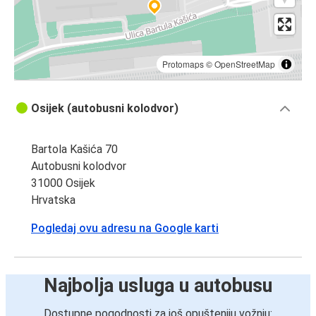
Protomaps
©
OpenStreetMap
Osijek (autobusni kolodvor)
Bartola Kašića 70
Autobusni kolodvor
31000 Osijek
Hrvatska
Pogledaj ovu adresu na Google karti
Najbolja usluga u autobusu
Dostupne pogodnosti za još opušteniju vožnju: