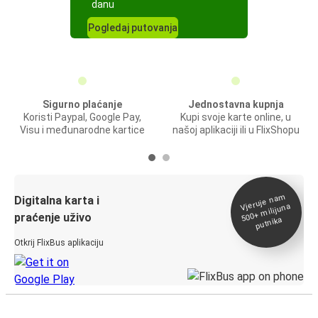
danu
Pogledaj putovanja
Sigurno plaćanje
Jednostavna kupnja
Koristi Paypal, Google Pay,
Kupi svoje karte online, u
Visu i međunarodne kartice
našoj aplikaciji ili u FlixShopu
Vjeruje na
m
500+
Digitalna karta i
milijuna
praćenje uživo
putnika
Otkrij FlixBus aplikaciju