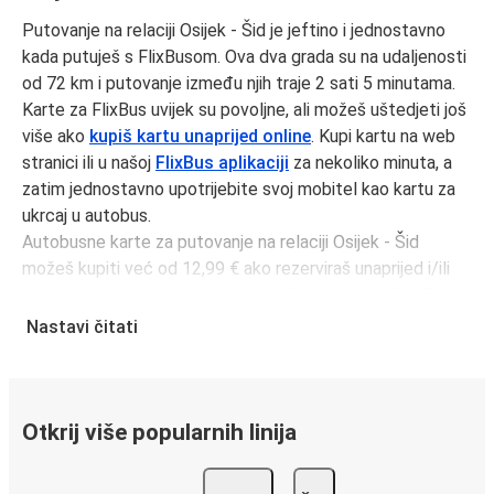
Putovanje na relaciji Osijek - Šid je jeftino i jednostavno
kada putuješ s FlixBusom. Ova dva grada su na udaljenosti
od 72 km i putovanje između njih traje 2 sati 5 minutama.
Karte za FlixBus uvijek su povoljne, ali možeš uštedjeti još
više ako
kupiš kartu unaprijed online
. Kupi kartu na web
stranici ili u našoj
FlixBus aplikaciji
za nekoliko minuta, a
zatim jednostavno upotrijebite svoj mobitel kao kartu za
ukrcaj u autobus.
Autobusne karte za putovanje na relaciji Osijek - Šid
možeš kupiti već od 12,99 € ako rezerviraš unaprijed i/ili
izvan prometnog vremena, poput vikenda i praznika. Za
brz, jednostavan i ekološki osviješten izbor, putuj s
Nastavi čitati
FlixBusom.
Putovanje na relaciji Osijek - Šid
Putovanje na relaciji Osijek - Šid s FlixBusom je
Otkrij više popularnih linija
jednostavno, sa 1 direktnih autobusa dnevno.
i može potrajati
minimalno
2 sati 5 minutama.