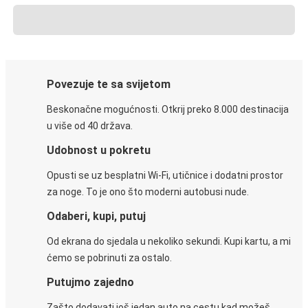
Povezuje te sa svijetom
Beskonačne mogućnosti. Otkrij preko 8.000 destinacija
u više od 40 država.
Udobnost u pokretu
Opusti se uz besplatni Wi-Fi, utičnice i dodatni prostor
za noge. To je ono što moderni autobusi nude.
Odaberi, kupi, putuj
Od ekrana do sjedala u nekoliko sekundi. Kupi kartu, a mi
ćemo se pobrinuti za ostalo.
Putujmo zajedno
Zašto dodavati još jedan auto na cestu kad možeš