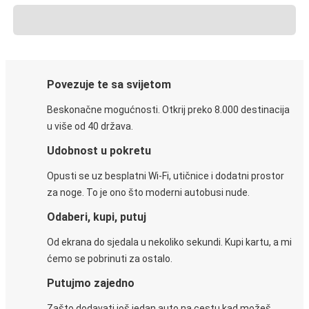
Povezuje te sa svijetom
Beskonačne mogućnosti. Otkrij preko 8.000 destinacija
u više od 40 država.
Udobnost u pokretu
Opusti se uz besplatni Wi-Fi, utičnice i dodatni prostor
za noge. To je ono što moderni autobusi nude.
Odaberi, kupi, putuj
Od ekrana do sjedala u nekoliko sekundi. Kupi kartu, a mi
ćemo se pobrinuti za ostalo.
Putujmo zajedno
Zašto dodavati još jedan auto na cestu kad možeš