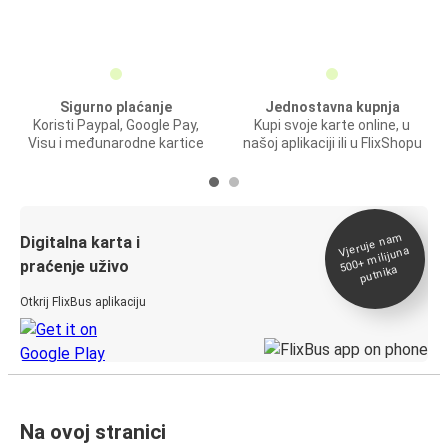
Sigurno plaćanje
Jednostavna kupnja
Koristi Paypal, Google Pay,
Kupi svoje karte online, u
Visu i međunarodne kartice
našoj aplikaciji ili u FlixShopu
Vjeruje na
m
500+
Digitalna karta i
milijuna
praćenje uživo
putnika
Otkrij FlixBus aplikaciju
Na ovoj stranici