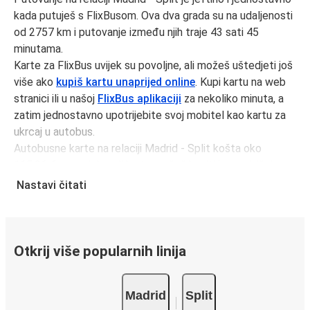
kada putuješ s FlixBusom. Ova dva grada su na udaljenosti
od 2757 km i putovanje između njih traje 43 sati 45
minutama.
Karte za FlixBus uvijek su povoljne, ali možeš uštedjeti još
više ako
kupiš kartu unaprijed online
. Kupi kartu na web
stranici ili u našoj
FlixBus aplikaciji
za nekoliko minuta, a
zatim jednostavno upotrijebite svoj mobitel kao kartu za
ukrcaj u autobus.
Autobusne karte na relaciji Madrid - Split košta oko
165,96 € u prosjeku, ali kartu možeš kupiti i po najnižoj
cijeni od 163,96 € ako rezerviraš unaprijed i/ili izvan
Nastavi čitati
prometnog vremena, kao što su vikendi i praznici. Za brz,
jednostavan i ekološki osviješten izbor, putuj s FlixBusom.
Putovanje na relaciji Madrid - Split
Otkrij više popularnih linija
Putovanje na relaciji Madrid - Split s FlixBusom je
jednostavno, sa 6 direktnih autobusa dnevno.
Madrid
Split
i može potrajati
minimalno
43 sati 45 minutama.