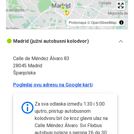
Protomaps
©
OpenStreetMap
Madrid (južni autobusni kolodvor)
Calle de Méndez Álvaro 83
28045 Madrid
Španjolska
Pogledaj ovu adresu na Google karti
Za sva odlaska između 1:30 i 5:00
ujutro, pristup autobusnom
kolodvoru bit će kroz glavni ulaz na
Calle Méndez Álvaro. Svi Flixbus
autobusi polaze s perona 26 do 30.