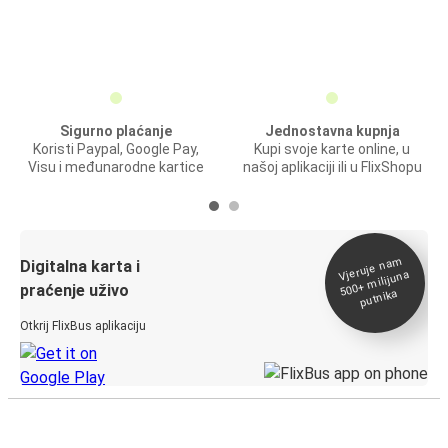
Sigurno plaćanje
Jednostavna kupnja
Koristi Paypal, Google Pay,
Kupi svoje karte online, u
Visu i međunarodne kartice
našoj aplikaciji ili u FlixShopu
Vjeruje na
m
500+
Digitalna karta i
milijuna
praćenje uživo
putnika
Otkrij FlixBus aplikaciju