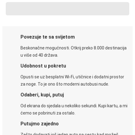
Povezuje te sa svijetom
Beskonačne mogućnosti. Otkrij preko 8.000 destinacija
u više od 40 država.
Udobnost u pokretu
Opusti se uz besplatni Wi-Fi, utičnice i dodatni prostor
za noge. To je ono što moderni autobusi nude.
Odaberi, kupi, putuj
Od ekrana do sjedala u nekoliko sekundi. Kupi kartu, a mi
ćemo se pobrinuti za ostalo.
Putujmo zajedno
Zašto dodavati još jedan auto na cestu kad možeš