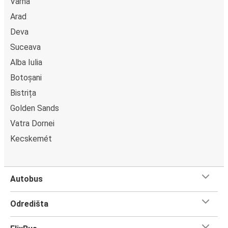
Varna
Arad
Deva
Suceava
Alba Iulia
Botoșani
Bistrița
Golden Sands
Vatra Dornei
Kecskemét
Autobus
Odredišta