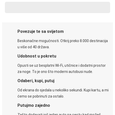
Povezuje te sa svijetom
Beskonačne mogućnosti. Otkrij preko 8.000 destinacija
u više od 40 država.
Udobnost u pokretu
Opusti se uz besplatni Wi-Fi, utičnice i dodatni prostor
za noge. To je ono što moderni autobusi nude.
Odaberi, kupi, putuj
Od ekrana do sjedala u nekoliko sekundi. Kupi kartu, a mi
ćemo se pobrinuti za ostalo.
Putujmo zajedno
Zašto dodavati još jedan auto na cestu kad možeš