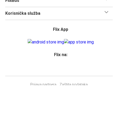
FlixBus
Korisnička služba
Flix App
Flix na:
Prijava partnera
Zaštita podataka
Prava putnika
Impressum
Izjava o pristupačnosti
Promijeni postavke za kolačiće
© 2026 Flix SE