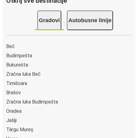
Otkrij sve destinacije
Gradovi
Autobusne linije
Beč
Budimpešta
Bukurešta
Zračna luka Beč
Timišoara
Brašov
Zračna luka Budimpešta
Oradea
Jašiji
Târgu Mureș