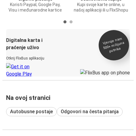
Koristi Paypal, Google Pay,
Kupi svoje karte online, u
Visu i međunarodne kartice
našoj aplikaciji ili u FlixShopu
Vjeruje na
m
500+
Digitalna karta i
milijuna
praćenje uživo
putnika
Otkrij FlixBus aplikaciju
Na ovoj stranici
Autobusne postaje
Odgovori na česta pitanja