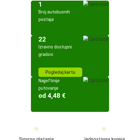
1
Broj autobusnih
postaja
22
Izravno dostupni
gradovi
Pogledaj kartu
Najjeftinije
putovanje
od 4,48 €
Sigurno plaćanje
Jednostavna kupnja