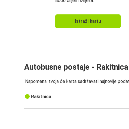
8000 diljem svijeta.
Istraži kartu
Autobusne postaje - Rakitnica
Napomena: tvoja će karta sadržavati najnovije podat
Rakitnica