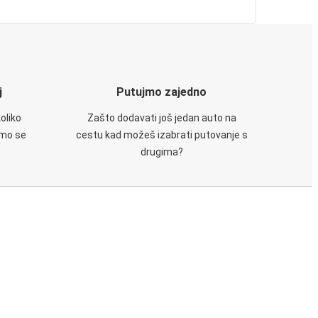
j
Putujmo zajedno
oliko
Zašto dodavati još jedan auto na
emo se
cestu kad možeš izabrati putovanje s
drugima?