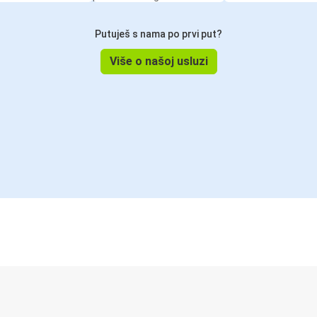
Putuješ s nama po prvi put?
Više o našoj usluzi