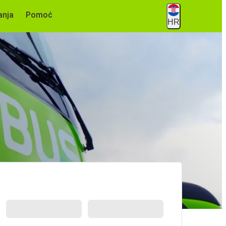
anja
Pomoć
HR