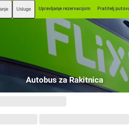
Upravljanje rezervacijom
Pratitelj putov
vanje
Usluge
Autobus za Rakitnica