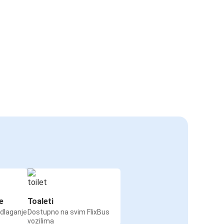
e
Toaleti
odlaganje
Dostupno na svim FlixBus
vozilima