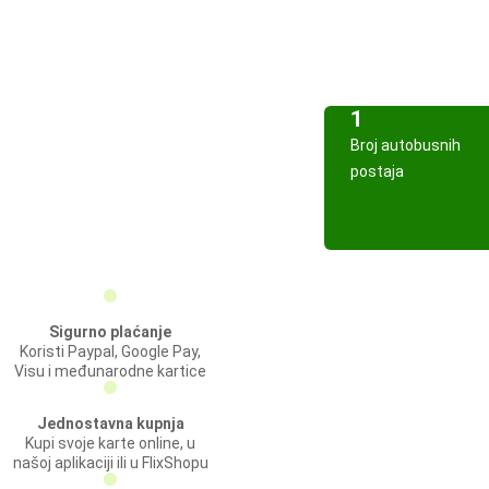
1
Broj autobusnih
postaja
Sigurno plaćanje
Koristi Paypal, Google Pay,
Visu i međunarodne kartice
Jednostavna kupnja
Kupi svoje karte online, u
našoj aplikaciji ili u FlixShopu