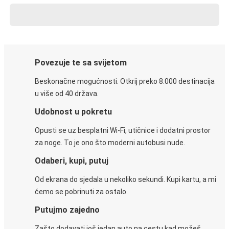
Povezuje te sa svijetom
Beskonačne mogućnosti. Otkrij preko 8.000 destinacija
u više od 40 država.
Udobnost u pokretu
Opusti se uz besplatni Wi-Fi, utičnice i dodatni prostor
za noge. To je ono što moderni autobusi nude.
Odaberi, kupi, putuj
Od ekrana do sjedala u nekoliko sekundi. Kupi kartu, a mi
ćemo se pobrinuti za ostalo.
Putujmo zajedno
Zašto dodavati još jedan auto na cestu kad možeš