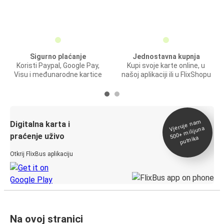
Sigurno plaćanje
Jednostavna kupnja
Koristi Paypal, Google Pay,
Kupi svoje karte online, u
Visu i međunarodne kartice
našoj aplikaciji ili u FlixShopu
Vjeruje na
m
500+
Digitalna karta i
milijuna
praćenje uživo
putnika
Otkrij FlixBus aplikaciju
Na ovoj stranici