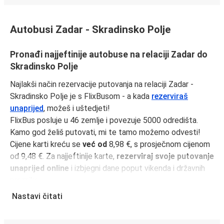
Autobusi Zadar - Skradinsko Polje
Pronađi najjeftinije autobuse na relaciji Zadar do
Skradinsko Polje
Najlakši način rezervacije putovanja na relaciji Zadar -
Skradinsko Polje je s FlixBusom - a kada
rezerviraš
unaprijed
, možeš i uštedjeti!
FlixBus posluje u 46 zemlje i povezuje 5000 odredišta.
Kamo god želiš putovati, mi te tamo možemo odvesti!
Cijene karti kreću se
već od
8,98 €, s prosječnom cijenom
od 9,48 €. Za najjeftinije karte,
rezerviraj svoje putovanje
unaprijed online
i izbjegni dane poput vikenda i državnih
praznika.
Udaljenost između Zadar i Skradinsko Polje je
72 km
i
Nastavi čitati
naša najbrža vožnja traje samo
50 minutama
.