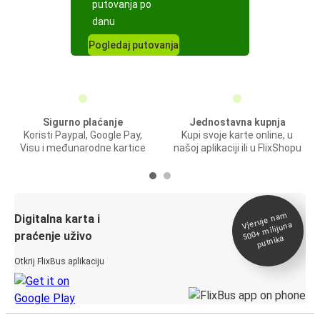
putovanja po
danu
Pogledaj putovanja
Sigurno plaćanje
Jednostavna kupnja
Koristi Paypal, Google Pay,
Kupi svoje karte online, u
Visu i međunarodne kartice
našoj aplikaciji ili u FlixShopu
Vjeruje na
m
500+
Digitalna karta i
milijuna
praćenje uživo
putnika
Otkrij FlixBus aplikaciju