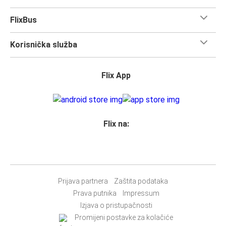
tako da ti neće nedostajati izbora kako doći ovdje. 1 je
broj autobusnih stanica na kojima se nalazi FlixBus
FlixBus
Skradinsko Polje, i povezuje 22 gradova.
Iskoristi svaki trenutak dok posjećuješ znamenitosti u
Korisnička služba
ovom poznatom gradu. Sada je vrijeme da
uskočiš na
FlixBus i kreneš u otkrivanje!
Flix App
Što očekivati u dok putuješ FlixBusom na relaciji
Zadar - Skradinsko Polje
Putovanje na relaciji Zadar - Skradinsko Polje je brzo, čisto
i udobno - a kupnja karte ne može biti jednostavnija.
Flix na:
Možeš ju kupiti online putem weba, u našoj aplikaciji,
osobno u FlixShopu ili pomoću Google asistenta.
Prihvaćamo plaćanje karticama, te Paypal, Google Pay i
Apple Pay, ali možeš izabrati i
druge opcije plaćanja
.
Prijava partnera
Zaštita podataka
Najlakši način kupnje karte je pomoću naše
aplikacije
.
Prava putnika
Impressum
Moći ćeš izvršiti svoju kupnju u roku od nekoliko sekundi i
Izjava o pristupačnosti
nema potrebe za ispisom
i nošenjem karte sa sobom, jer
Promijeni postavke za kolačiće
će tvoj telefon biti tvoja karta.