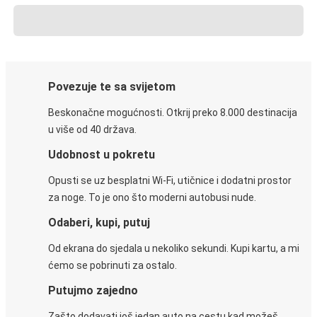
Povezuje te sa svijetom
Beskonačne mogućnosti. Otkrij preko 8.000 destinacija
u više od 40 država.
Udobnost u pokretu
Opusti se uz besplatni Wi-Fi, utičnice i dodatni prostor
za noge. To je ono što moderni autobusi nude.
Odaberi, kupi, putuj
Od ekrana do sjedala u nekoliko sekundi. Kupi kartu, a mi
ćemo se pobrinuti za ostalo.
Putujmo zajedno
Zašto dodavati još jedan auto na cestu kad možeš