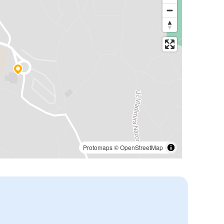
Protomaps
©
OpenStreetMap