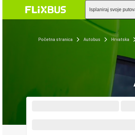
Isplaniraj svoje puto
Početna stranica
Autobus
Hrvatska