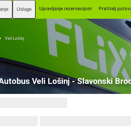
Upravljanje rezervacijom
Pratitelj putov
vanje
Usluge
Veli Lošinj
Autobus Veli Lošinj - Slavonski Bro