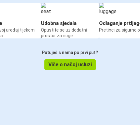
e
Udobna sjedala
Odlaganje prtljag
voj uređaj tijekom
Opustite se uz dodatni
Pretinci za sigurno 
ja
prostor za noge
Putuješ s nama po prvi put?
Više o našoj usluzi