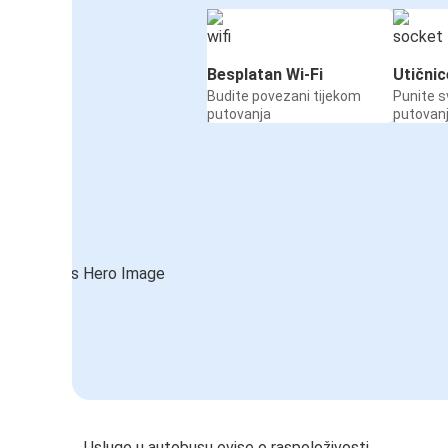
Besplatan Wi-Fi
Utičnic
Budite povezani tijekom
Punite s
putovanja
putovan
Usluge u autobusu ovise o raspoloživosti