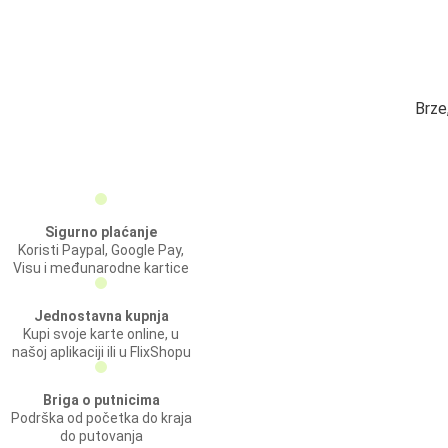
Brze
Sigurno plaćanje
Koristi Paypal, Google Pay,
Visu i međunarodne kartice
Jednostavna kupnja
Kupi svoje karte online, u
našoj aplikaciji ili u FlixShopu
Briga o putnicima
Podrška od početka do kraja
do putovanja