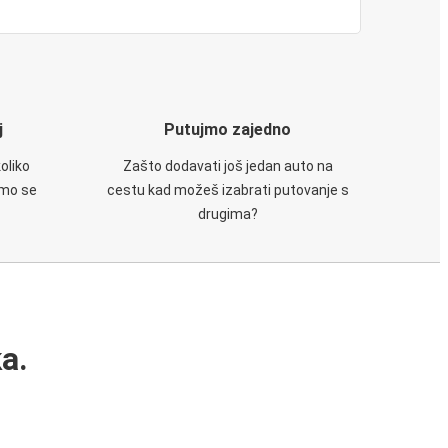
j
Putujmo zajedno
oliko
Zašto dodavati još jedan auto na
emo se
cestu kad možeš izabrati putovanje s
drugima?
a.