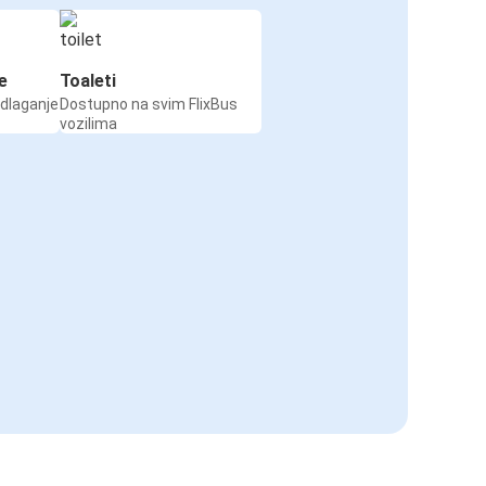
e
Toaleti
odlaganje
Dostupno na svim FlixBus
vozilima