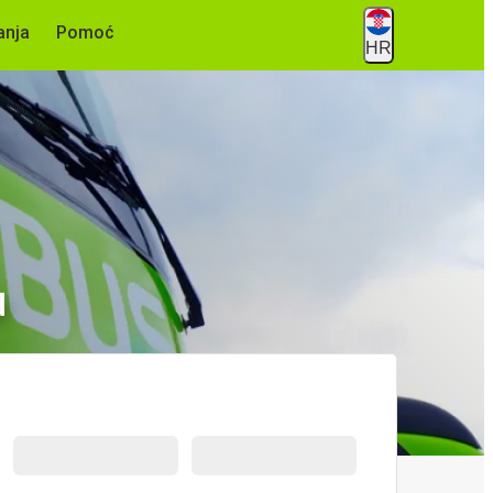
anja
Pomoć
HR
d