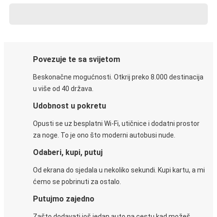
Povezuje te sa svijetom
Beskonačne mogućnosti. Otkrij preko 8.000 destinacija
u više od 40 država.
Udobnost u pokretu
Opusti se uz besplatni Wi-Fi, utičnice i dodatni prostor
za noge. To je ono što moderni autobusi nude.
Odaberi, kupi, putuj
Od ekrana do sjedala u nekoliko sekundi. Kupi kartu, a mi
ćemo se pobrinuti za ostalo.
Putujmo zajedno
Zašto dodavati još jedan auto na cestu kad možeš