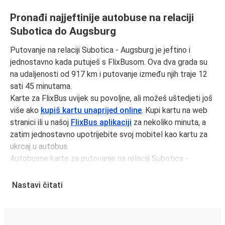
Pronađi najjeftinije autobuse na relaciji
Subotica do Augsburg
Putovanje na relaciji Subotica - Augsburg je jeftino i
jednostavno kada putuješ s FlixBusom. Ova dva grada su
na udaljenosti od 917 km i putovanje između njih traje 12
sati 45 minutama.
Karte za FlixBus uvijek su povoljne, ali možeš uštedjeti još
više ako
kupiš kartu unaprijed online
. Kupi kartu na web
stranici ili u našoj
FlixBus aplikaciji
za nekoliko minuta, a
zatim jednostavno upotrijebite svoj mobitel kao kartu za
ukrcaj u autobus.
Autobusne karte za putovanje na relaciji Subotica -
Augsburg možeš kupiti već od 51,98 € ako rezerviraš
unaprijed i/ili izvan prometnog vremena, poput vikenda i
Nastavi čitati
praznika. Za brz, jednostavan i ekološki osviješten izbor,
putuj s FlixBusom.