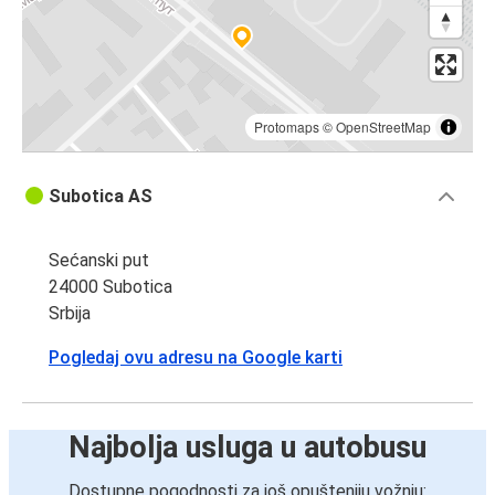
Protomaps
©
OpenStreetMap
Subotica AS
Sećanski put
24000 Subotica
Srbija
Pogledaj ovu adresu na Google karti
Najbolja usluga u autobusu
Dostupne pogodnosti za još opušteniju vožnju: