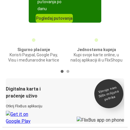
putovanja po
danu
Pogledaj putovanja
Sigurno plaćanje
Jednostavna kupnja
Koristi Paypal, Google Pay,
Kupi svoje karte online, u
Visu i međunarodne kartice
našoj aplikaciji ili u FlixShopu
Vjeruje na
m
500+
Digitalna karta i
milijuna
praćenje uživo
putnika
Otkrij FlixBus aplikaciju