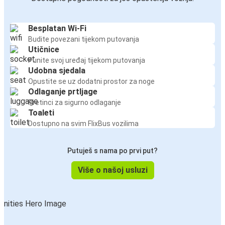
Besplatan Wi-Fi
Budite povezani tijekom putovanja
Utičnice
Punite svoj uređaj tijekom putovanja
Udobna sjedala
Opustite se uz dodatni prostor za noge
Odlaganje prtljage
Pretinci za sigurno odlaganje
Toaleti
Dostupno na svim FlixBus vozilima
Putuješ s nama po prvi put?
Više o našoj usluzi