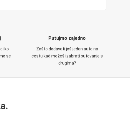
j
Putujmo zajedno
oliko
Zašto dodavati još jedan auto na
emo se
cestu kad možeš izabrati putovanje s
drugima?
a.