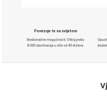
Povezuje te sa svijetom
Beskonačne mogućnosti. Otkrij preko
Opusti
8.000 destinacija u više od 40 država.
dodatn
V