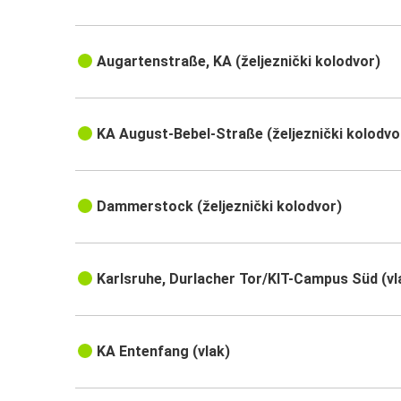
Augartenstraße, KA (željeznički kolodvor)
KA August-Bebel-Straße (željeznički kolodvo
Dammerstock (željeznički kolodvor)
Karlsruhe, Durlacher Tor/KIT-Campus Süd (vl
KA Entenfang (vlak)