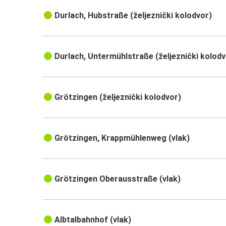
Durlach, Hubstraße (željeznički kolodvor)
Durlach, Untermühlstraße (željeznički kolodv
Grötzingen (željeznički kolodvor)
Grötzingen, Krappmühlenweg (vlak)
Grötzingen Oberausstraße (vlak)
Albtalbahnhof (vlak)