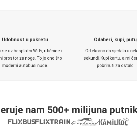
Udobnost u pokretu
Odaberi, kupi, putu
 se uz besplatni Wi-Fi, utičnice i
Od ekrana do sjedala u nek
i prostor za noge. To je ono što
sekundi. Kupi kartu, a mi ć
moderni autobusi nude.
pobrinuti za ostalo.
jeruje nam 500+ milijuna putnik