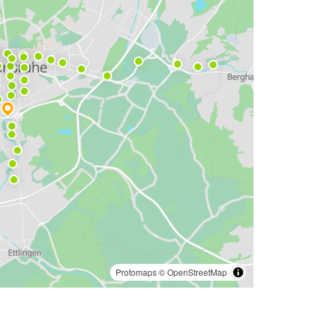
Protomaps
©
OpenStreetMap