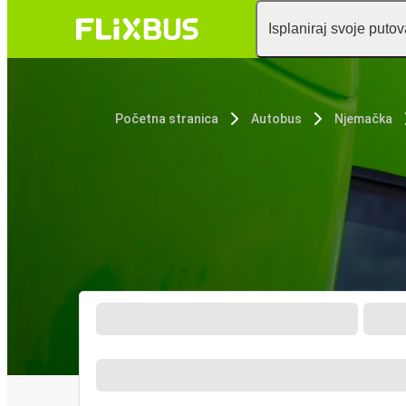
Isplaniraj svoje puto
Početna stranica
Autobus
Njemačka