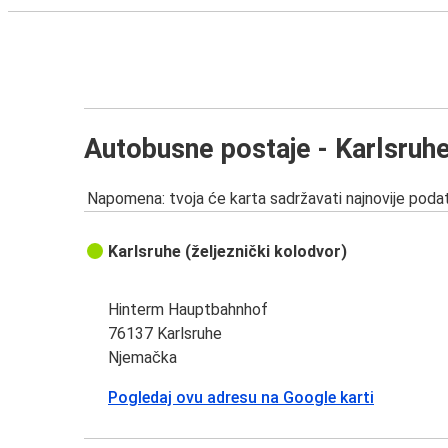
Autobusne postaje - Karlsruh
Napomena: tvoja će karta sadržavati najnovije podat
Karlsruhe (željeznički kolodvor)
Hinterm Hauptbahnhof
76137 Karlsruhe
Njemačka
Pogledaj ovu adresu na Google karti