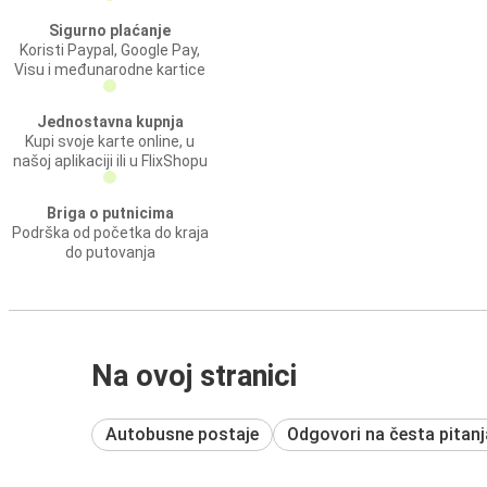
Sigurno plaćanje
Koristi Paypal, Google Pay,
Visu i međunarodne kartice
Jednostavna kupnja
Kupi svoje karte online, u
našoj aplikaciji ili u FlixShopu
Briga o putnicima
Podrška od početka do kraja
do putovanja
Na ovoj stranici
Autobusne postaje
Odgovori na česta pitanj