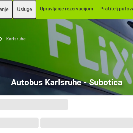
Upravljanje rezervacijom
Pratitelj putov
vanje
Usluge
Karlsruhe
Autobus Karlsruhe - Subotica