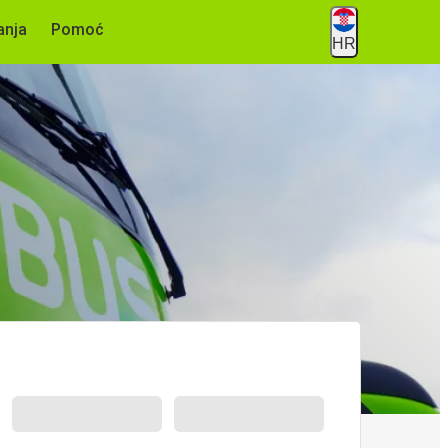
anja
Pomoć
HR