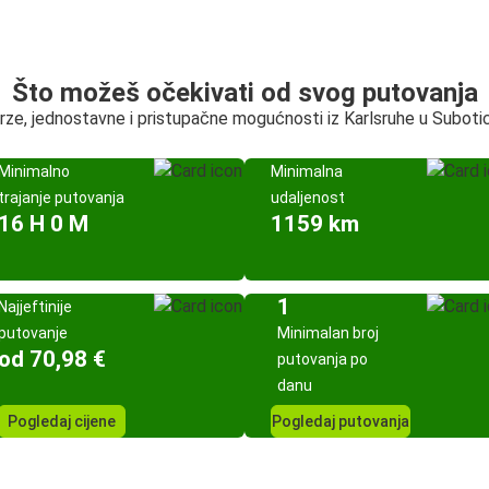
Što možeš očekivati od svog putovanja
rze, jednostavne i pristupačne mogućnosti iz Karlsruhe u Suboti
Minimalno
Minimalna
trajanje putovanja
udaljenost
16 H 0 M
1159 km
1
Najjeftinije
putovanje
Minimalan broj
od 70,98 €
putovanja po
danu
Pogledaj cijene
Pogledaj putovanja