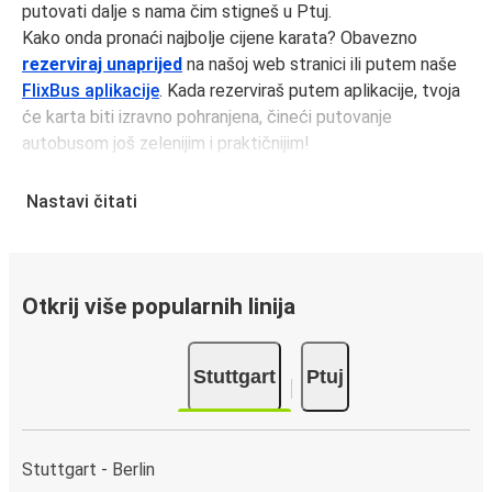
putovati dalje s nama čim stigneš u Ptuj.
Kako onda pronaći najbolje cijene karata? Obavezno
rezerviraj unaprijed
na našoj web stranici ili putem naše
FlixBus aplikacije
. Kada rezerviraš putem aplikacije, tvoja
će karta biti izravno pohranjena, čineći putovanje
autobusom još zelenijim i praktičnijim!
Putovanje autobusom iz Stuttgart
Nastavi čitati
Stuttgart je dobro povezan na FlixBus mreži sa 312
veze
koje
polaze svaki dan sa 8 kolodvora, što olakšava
putovanje po cijeloj zemlji.
Otkrij više popularnih linija
Dolazak u Ptuj
S
1
, Stuttgart je dobro povezan. Putovanje FlixBusom po
Stuttgart
Ptuj
cijeloj zemlji vrlo je jeftino i jednostavno, što se tiče
dolaska u Ptuj možeš odabrati jednu od 16 rute(a) koje
stižu svakodnevno.
Stuttgart - Berlin
Što očekivati dok putuješ FlixBusom na relaciji