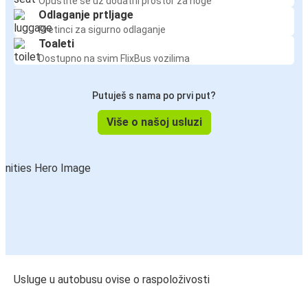
Opustite se uz dodatni prostor za noge
Odlaganje prtljage
Pretinci za sigurno odlaganje
Toaleti
Dostupno na svim FlixBus vozilima
Putuješ s nama po prvi put?
Više o našoj usluzi
Usluge u autobusu ovise o raspoloživosti