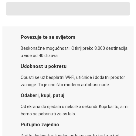
Povezuje te sa svijetom
Beskonačne mogućnosti. Otkrij preko 8.000 destinacija
u više od 40 država.
Udobnost u pokretu
Opusti se uz besplatni Wi-Fi, utičnice i dodatni prostor
za noge. To je ono što moderni autobusi nude.
Odaberi, kupi, putuj
Od ekrana do sjedala u nekoliko sekundi. Kupi kartu, a mi
ćemo se pobrinuti za ostalo.
Putujmo zajedno
Zašto dodavati još jedan auto na cestu kad možeš