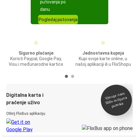
putovanja po
danu
Pogledaj putovanja
Sigurno plaćanje
Jednostavna kupnja
Koristi Paypal, Google Pay,
Kupi svoje karte online, u
Visu i međunarodne kartice
našoj aplikaciji ili u FlixShopu
Vjeruje na
m
500+
Digitalna karta i
milijuna
praćenje uživo
putnika
Otkrij FlixBus aplikaciju