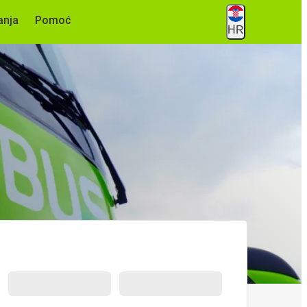
anja
Pomoć
HR