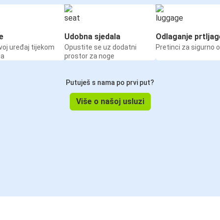
e
Udobna sjedala
Odlaganje prtljag
voj uređaj tijekom
Opustite se uz dodatni
Pretinci za sigurno 
ja
prostor za noge
Putuješ s nama po prvi put?
Više o našoj usluzi