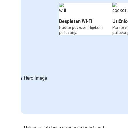
Besplatan Wi-Fi
Utičnic
Budite povezani tijekom
Punite s
putovanja
putovan
Usluge u autobusu ovise o raspoloživosti