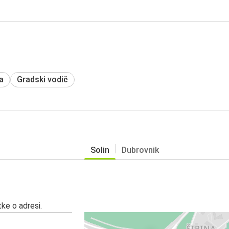
a
Gradski vodič
Solin
Dubrovnik
ke o adresi.