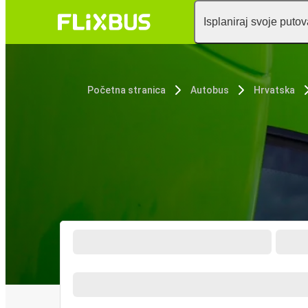
Isplaniraj svoje puto
Početna stranica
Autobus
Hrvatska