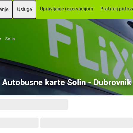
Upravljanje rezervacijom
Pratitelj putov
vanje
Usluge
Solin
Autobusne karte Solin - Dubrovnik