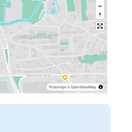
Protomaps
©
OpenStreetMap