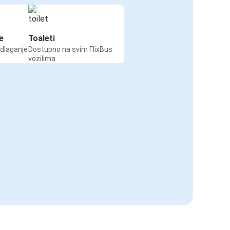
e
Toaleti
odlaganje
Dostupno na svim FlixBus
vozilima