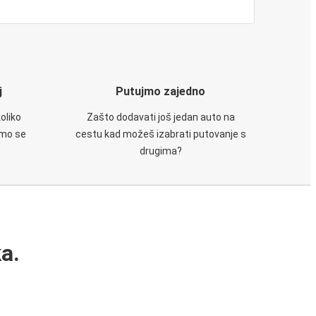
j
Putujmo zajedno
oliko
Zašto dodavati još jedan auto na
emo se
cestu kad možeš izabrati putovanje s
drugima?
a.