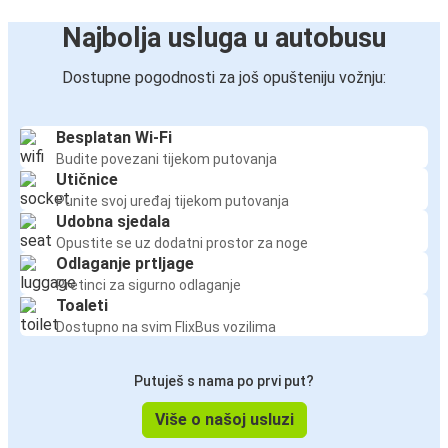
Najbolja usluga u autobusu
Dostupne pogodnosti za još opušteniju vožnju:
Besplatan Wi-Fi
Budite povezani tijekom putovanja
Utičnice
Punite svoj uređaj tijekom putovanja
Udobna sjedala
Opustite se uz dodatni prostor za noge
Odlaganje prtljage
Pretinci za sigurno odlaganje
Toaleti
Dostupno na svim FlixBus vozilima
Putuješ s nama po prvi put?
Više o našoj usluzi