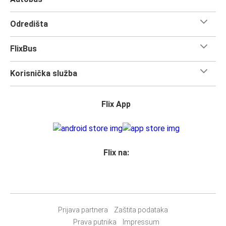
Možeš ponijeti
jedan komad ručne prtljage i jedan
komad prtljage
za prijavu po putniku, pa čak i ako ideš na
Odredišta
dugo putovanje, ne moraš brinuti o količini prtljage koju
nosiš.
FlixBus
Svim vlasnicima karata
zajamčeno je mjesto
u našim
autobusima, ali ako želiš
rezervirati sjedalo
, možeš to
Korisnička služba
učiniti u trenutku rezervacije. Odaberi
klasično sjedalo,
sjedalo za stolom, panoramsko sjedalo ili dodatno
sjedalo.
Flix App
Jednostavno rezerviraj online ili u našoj
FlixBus aplikaciji
prilikom kupnje karte bilo kojim od naših dostupnih načina
plaćanja.
Flix na:
Prijava partnera
Zaštita podataka
Prava putnika
Impressum