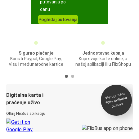
putovanja po
danu
Pogledaj putovanja
Sigurno plaćanje
Jednostavna kupnja
Koristi Paypal, Google Pay,
Kupi svoje karte online, u
Visu i međunarodne kartice
našoj aplikaciji ili u FlixShopu
Vjeruje na
m
500+
Digitalna karta i
milijuna
praćenje uživo
putnika
Otkrij FlixBus aplikaciju