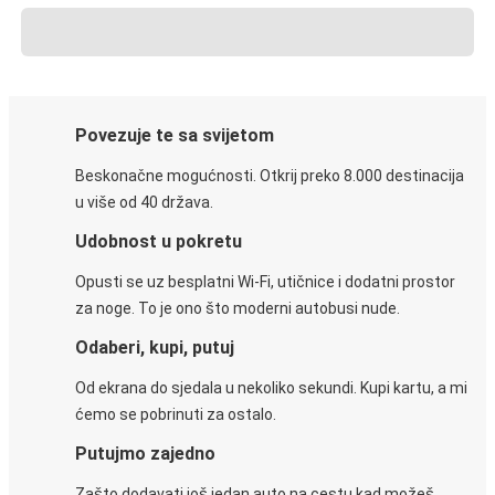
Povezuje te sa svijetom
Beskonačne mogućnosti. Otkrij preko 8.000 destinacija
u više od 40 država.
Udobnost u pokretu
Opusti se uz besplatni Wi-Fi, utičnice i dodatni prostor
za noge. To je ono što moderni autobusi nude.
Odaberi, kupi, putuj
Od ekrana do sjedala u nekoliko sekundi. Kupi kartu, a mi
ćemo se pobrinuti za ostalo.
Putujmo zajedno
Zašto dodavati još jedan auto na cestu kad možeš