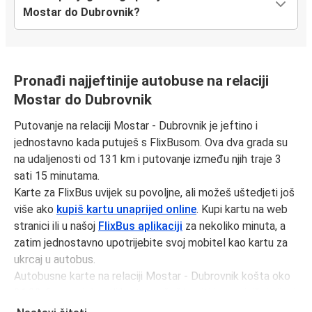
Mostar do Dubrovnik?
Pronađi najjeftinije autobuse na relaciji
Mostar do Dubrovnik
Putovanje na relaciji Mostar - Dubrovnik je jeftino i
jednostavno kada putuješ s FlixBusom. Ova dva grada su
na udaljenosti od 131 km i putovanje između njih traje 3
sati 15 minutama.
Karte za FlixBus uvijek su povoljne, ali možeš uštedjeti još
više ako
kupiš kartu unaprijed online
. Kupi kartu na web
stranici ili u našoj
FlixBus aplikaciji
za nekoliko minuta, a
zatim jednostavno upotrijebite svoj mobitel kao kartu za
ukrcaj u autobus.
Autobusne karte na relaciji Mostar - Dubrovnik košta oko
31,32 € u prosjeku, ali kartu možeš kupiti i po najnižoj cijeni
od 28,99 € ako rezerviraš unaprijed i/ili izvan prometnog