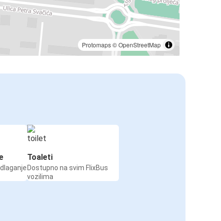
Protomaps
©
OpenStreetMap
e
Toaleti
odlaganje
Dostupno na svim FlixBus
vozilima