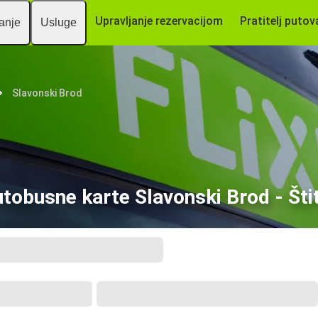
Upravljanje rezervacijom
Pratitelj putov
vanje
Usluge
Slavonski Brod
tobusne karte Slavonski Brod - Šti