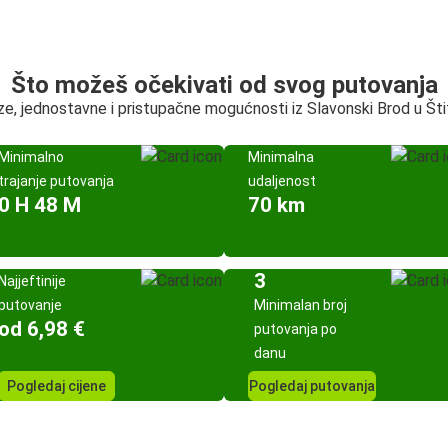
Što možeš očekivati od svog putovanja
ze, jednostavne i pristupačne mogućnosti iz Slavonski Brod u Šti
Minimalno
Minimalna
trajanje putovanja
udaljenost
0 H 48 M
70 km
3
Najjeftinije
putovanje
Minimalan broj
od 6,98 €
putovanja po
danu
Pogledaj cijene
Pogledaj putovanja