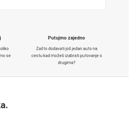
j
Putujmo zajedno
oliko
Zašto dodavati još jedan auto na
emo se
cestu kad možeš izabrati putovanje s
drugima?
a.