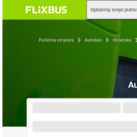
Isplaniraj svoje puto
Početna stranica
Autobus
Hrvatska
Au