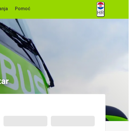
anja
Pomoć
HR
tar