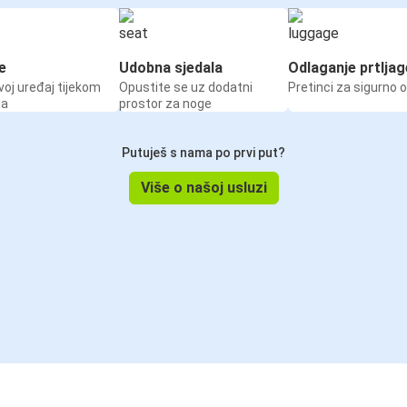
e
Udobna sjedala
Odlaganje prtljag
voj uređaj tijekom
Opustite se uz dodatni
Pretinci za sigurno 
ja
prostor za noge
Putuješ s nama po prvi put?
Više o našoj usluzi