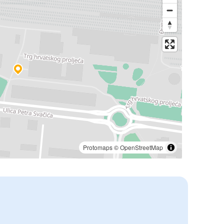
Protomaps
©
OpenStreetMap