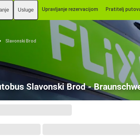
Upravljanje rezervacijom
Pratitelj putov
vanje
Usluge
Slavonski Brod
tobus Slavonski Brod - Braunschw