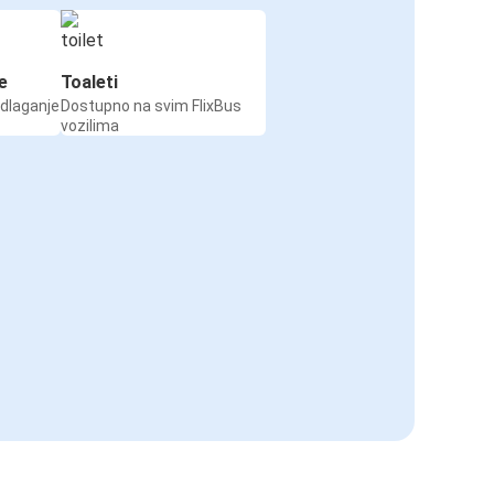
e
Toaleti
odlaganje
Dostupno na svim FlixBus
vozilima