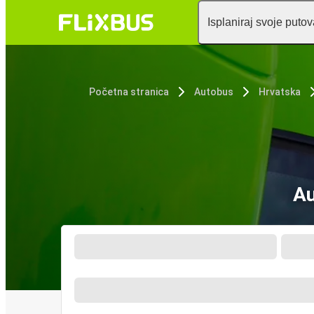
Isplaniraj svoje puto
Početna stranica
Autobus
Hrvatska
Au