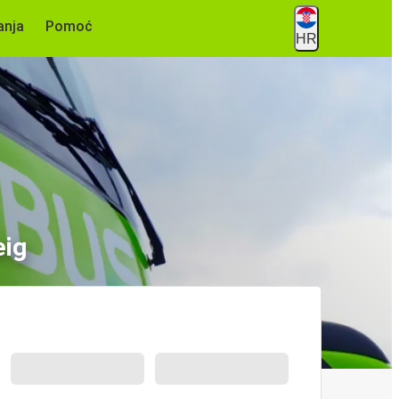
anja
Pomoć
HR
eig