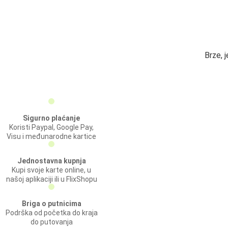
Brze, 
Sigurno plaćanje
Koristi Paypal, Google Pay,
Visu i međunarodne kartice
Jednostavna kupnja
Kupi svoje karte online, u
našoj aplikaciji ili u FlixShopu
Briga o putnicima
Podrška od početka do kraja
do putovanja