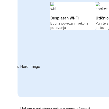
Besplatan Wi-Fi
Utičnic
Budite povezani tijekom
Punite s
putovanja
putovan
Usluge u autobusu ovise o raspoloživosti