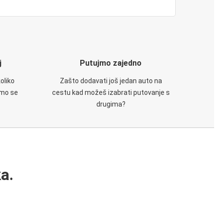
j
Putujmo zajedno
oliko
Zašto dodavati još jedan auto na
emo se
cestu kad možeš izabrati putovanje s
drugima?
a.