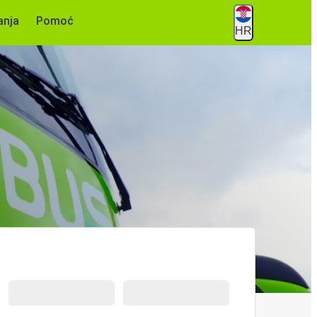
anja
Pomoć
HR