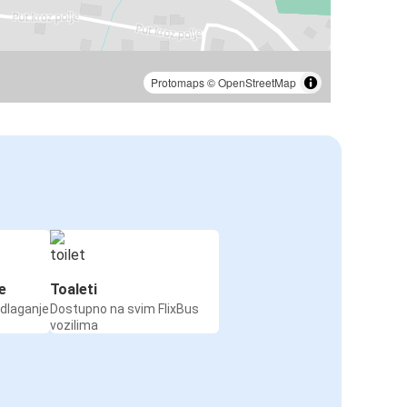
Protomaps
©
OpenStreetMap
e
Toaleti
odlaganje
Dostupno na svim FlixBus
vozilima