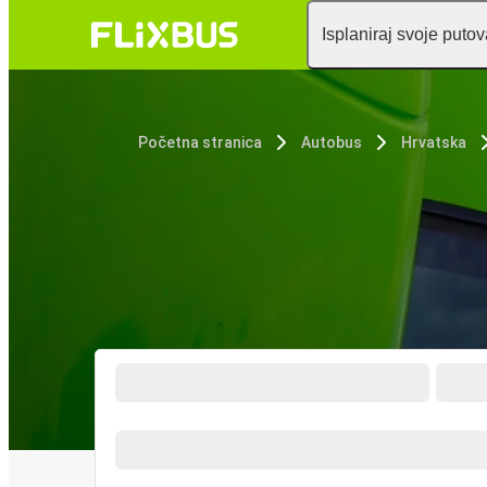
Isplaniraj svoje puto
Početna stranica
Autobus
Hrvatska