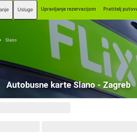
Upravljanje rezervacijom
Pratitelj putov
vanje
Usluge
Slano
Autobusne karte Slano - Zagreb