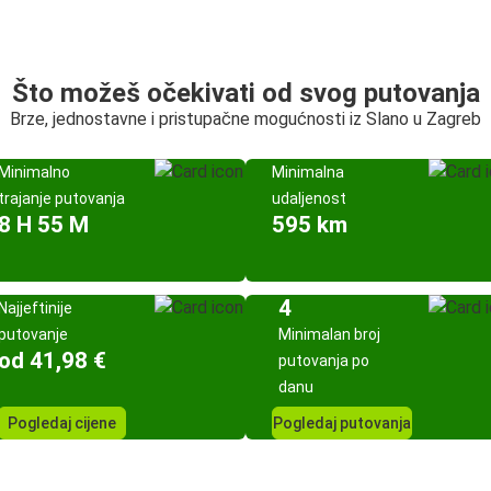
Što možeš očekivati od svog putovanja
Brze, jednostavne i pristupačne mogućnosti iz Slano u Zagreb
Minimalno
Minimalna
trajanje putovanja
udaljenost
8 H 55 M
595 km
4
Najjeftinije
putovanje
Minimalan broj
od 41,98 €
putovanja po
danu
Pogledaj cijene
Pogledaj putovanja