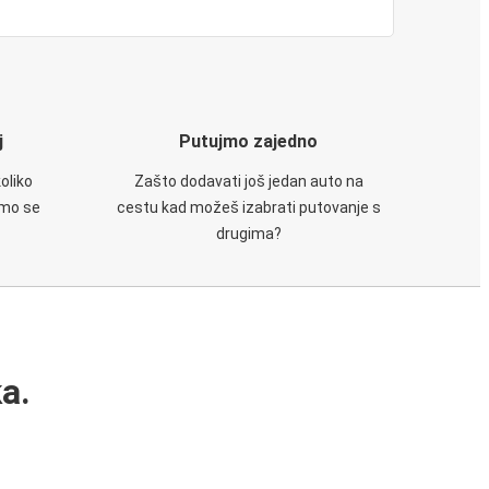
j
Putujmo zajedno
oliko
Zašto dodavati još jedan auto na
emo se
cestu kad možeš izabrati putovanje s
drugima?
a.