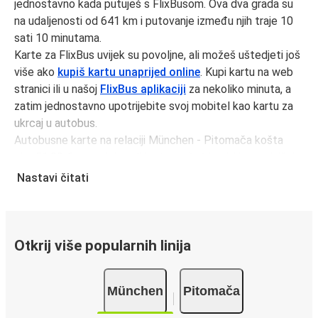
jednostavno kada putuješ s FlixBusom. Ova dva grada su
na udaljenosti od 641 km i putovanje između njih traje 10
sati 10 minutama.
Karte za FlixBus uvijek su povoljne, ali možeš uštedjeti još
više ako
kupiš kartu unaprijed online
. Kupi kartu na web
stranici ili u našoj
FlixBus aplikaciji
za nekoliko minuta, a
zatim jednostavno upotrijebite svoj mobitel kao kartu za
ukrcaj u autobus.
Autobusne karte na relaciji München - Pitomača košta
oko 51,98 € u prosjeku, ali kartu možeš kupiti i po najnižoj
cijeni od 41,98 € ako rezerviraš unaprijed i/ili izvan
Nastavi čitati
prometnog vremena, kao što su vikendi i praznici. Za brz,
jednostavan i ekološki osviješten izbor, putuj s FlixBusom.
Putovanje na relaciji München - Pitomača
Otkrij više popularnih linija
Putovanje na relaciji München - Pitomača s FlixBusom je
jednostavno, sa 2 direktnih autobusa dnevno.
München
Pitomača
i može potrajati
minimalno
10 sati 10 minutama.
Putovanje autobusom je
ekološki najprihvatljiviji način