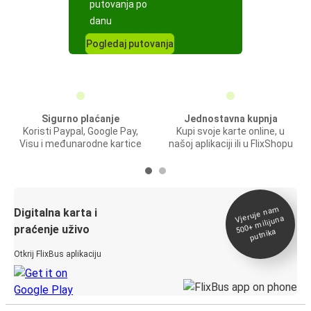
putovanja po
danu
Pogledaj putovanja
Sigurno plaćanje
Jednostavna kupnja
Koristi Paypal, Google Pay,
Kupi svoje karte online, u
Visu i međunarodne kartice
našoj aplikaciji ili u FlixShopu
Vjeruje na
m
500+
Digitalna karta i
milijuna
praćenje uživo
putnika
Otkrij FlixBus aplikaciju