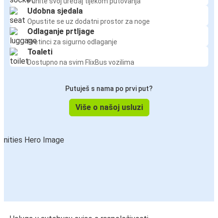
Punite svoj uređaj tijekom putovanja
Udobna sjedala
Opustite se uz dodatni prostor za noge
Odlaganje prtljage
Pretinci za sigurno odlaganje
Toaleti
Dostupno na svim FlixBus vozilima
Putuješ s nama po prvi put?
Više o našoj usluzi