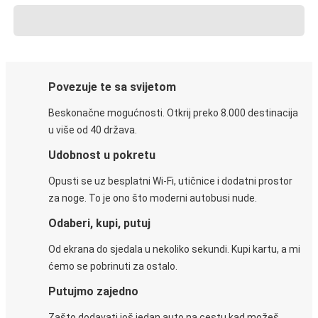
Povezuje te sa svijetom
Beskonačne mogućnosti. Otkrij preko 8.000 destinacija
u više od 40 država.
Udobnost u pokretu
Opusti se uz besplatni Wi-Fi, utičnice i dodatni prostor
za noge. To je ono što moderni autobusi nude.
Odaberi, kupi, putuj
Od ekrana do sjedala u nekoliko sekundi. Kupi kartu, a mi
ćemo se pobrinuti za ostalo.
Putujmo zajedno
Zašto dodavati još jedan auto na cestu kad možeš