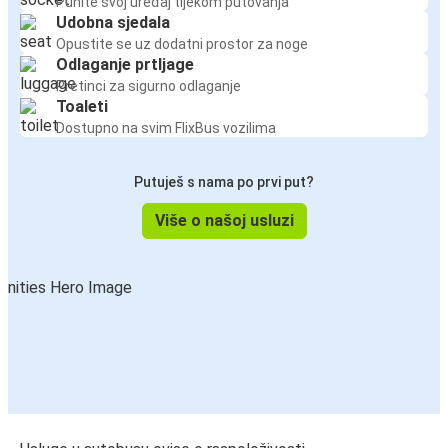
Punite svoj uređaj tijekom putovanja
Udobna sjedala
Opustite se uz dodatni prostor za noge
Odlaganje prtljage
Pretinci za sigurno odlaganje
Toaleti
Dostupno na svim FlixBus vozilima
Putuješ s nama po prvi put?
Više o našoj usluzi