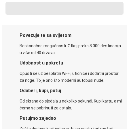
Povezuje te sa svijetom
Beskonačne mogućnosti. Otkrij preko 8.000 destinacija
u više od 40 država.
Udobnost u pokretu
Opusti se uz besplatni Wi-Fi, utičnice i dodatni prostor
za noge. To je ono što moderni autobusi nude.
Odaberi, kupi, putuj
Od ekrana do sjedala u nekoliko sekundi. Kupi kartu, a mi
ćemo se pobrinuti za ostalo.
Putujmo zajedno
Zašto dodavati još jedan auto na cestu kad možeš