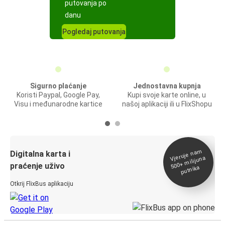
putovanja po
danu
Pogledaj putovanja
Sigurno plaćanje
Jednostavna kupnja
Koristi Paypal, Google Pay,
Kupi svoje karte online, u
Visu i međunarodne kartice
našoj aplikaciji ili u FlixShopu
Vjeruje na
m
500+
Digitalna karta i
milijuna
praćenje uživo
putnika
Otkrij FlixBus aplikaciju