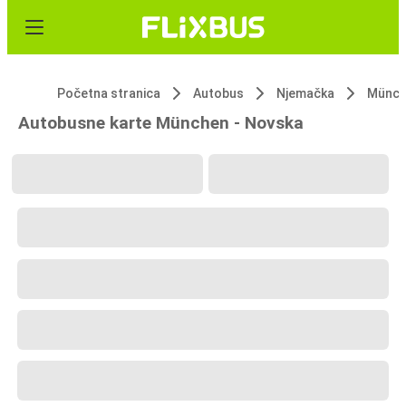
Početna stranica
Autobus
Njemačka
Münch
Autobusne karte München - Novska