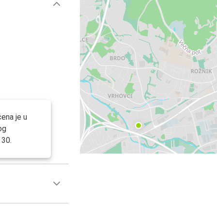
čena je u
og
 30.