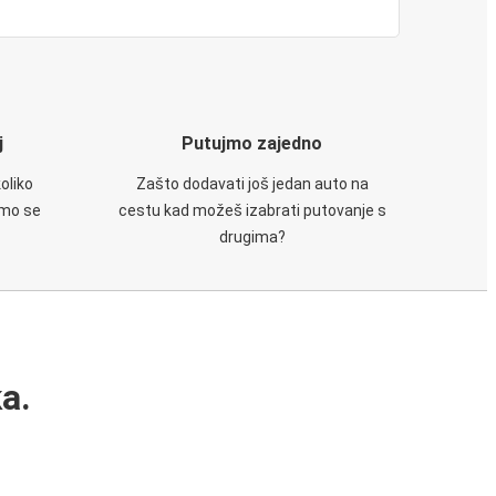
j
Putujmo zajedno
oliko
Zašto dodavati još jedan auto na
emo se
cestu kad možeš izabrati putovanje s
drugima?
a.