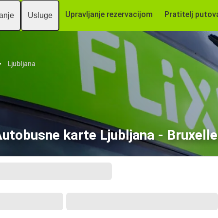
Upravljanje rezervacijom
Pratitelj putov
vanje
Usluge
Ljubljana
utobusne karte Ljubljana - Bruxell