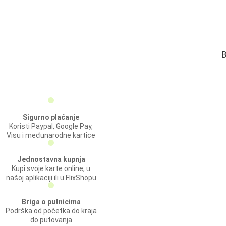
B
Sigurno plaćanje
Koristi Paypal, Google Pay,
Visu i međunarodne kartice
Jednostavna kupnja
Kupi svoje karte online, u
našoj aplikaciji ili u FlixShopu
Briga o putnicima
Podrška od početka do kraja
do putovanja