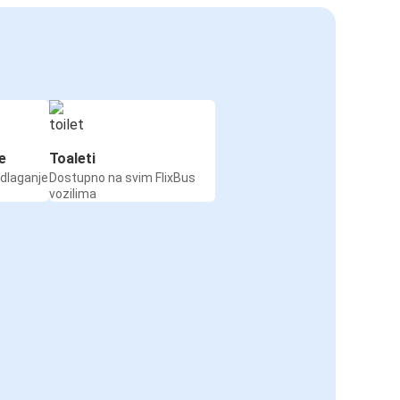
e
Toaleti
odlaganje
Dostupno na svim FlixBus
vozilima