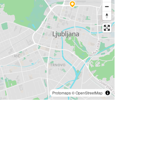
Protomaps
©
OpenStreetMap