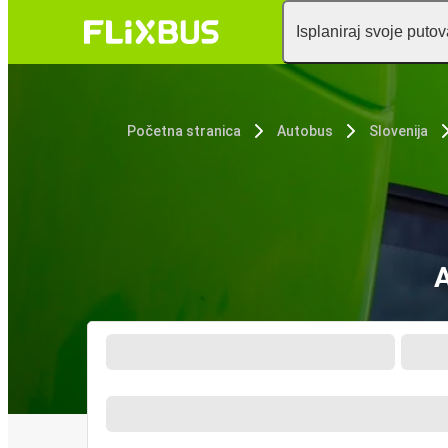
Isplaniraj svoje puto
Početna stranica
Autobus
Slovenija
A