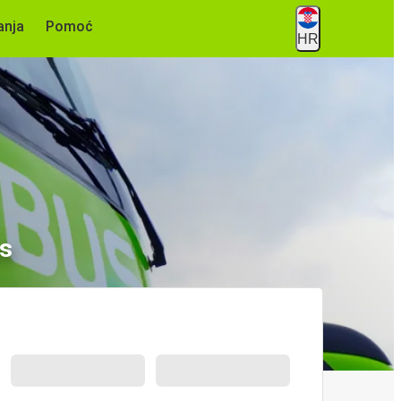
anja
Pomoć
HR
es