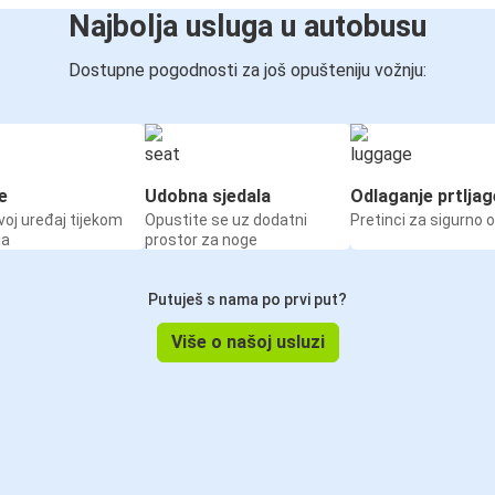
Najbolja usluga u autobusu
Dostupne pogodnosti za još opušteniju vožnju:
e
Udobna sjedala
Odlaganje prtljag
voj uređaj tijekom
Opustite se uz dodatni
Pretinci za sigurno 
ja
prostor za noge
Putuješ s nama po prvi put?
Više o našoj usluzi